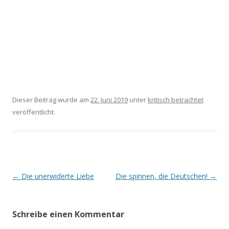
Dieser Beitrag wurde am
22. Juni 2019
unter
kritisch betrachtet
veröffentlicht.
Beitrags-
←
Die unerwiderte Liebe
Die spinnen, die Deutschen!
→
Navigation
Schreibe einen Kommentar