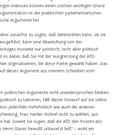
ungen indessen können einen solchen wichtigen Grund
 Argumentation ist der praktischen parlamentarischen
ische Argumente hin.
 daher zunächst zu sagen, daß dahinstehen kann, ob sie
n ausgeführt, kann eine Abweichung von der
ages insoweit nur juristisch, nicht aber politisch
t es dabei, daß Sie mit der Ausgrenzung der AfD-
hler stigmatisieren, die diese Partei gewählt haben. Das
 auf dieses Argument aus meinem Schreiben vom
n politischen Argumente nicht unwidersprochen bleiben.
litisch zu taktieren, fällt dieser Vorwurf auf Sie selbst
ktion jedenfalls mehrheitlich wie auch die anderen
cheidung, Frau Harder-Kühnel nicht zu wählen, aus
n hat. Soweit Sie rügen, daß die AfD den Posten des
n Herrn Glaser bewußt unbesetzt ließ“ – wohl ein