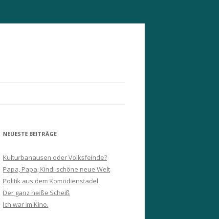
NEUESTE BEITRÄGE
Kulturbanausen oder Volksfeinde?
Papa, Papa, Kind: schöne neue Welt
Politik aus dem Komödienstadel
Der ganz heiße Scheiß
Ich war im Kino.