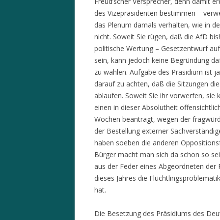
Freud’scher Versprecher, denn damit er
des Vizepräsidenten bestimmen – verwe
das Plenum damals verhalten, wie in den
nicht. Soweit Sie rügen, daß die AfD b
politische Wertung – Gesetzentwurf au
sein, kann jedoch keine Begründung dafü
zu wählen. Aufgabe des Präsidium ist j
darauf zu achten, daß die Sitzungen di
ablaufen. Soweit Sie ihr vorwerfen, sie
einen in dieser Absolutheit offensichtlich
Wochen beantragt, wegen der fragwürdi
der Bestellung externer Sachverständi
haben soeben die anderen Oppositionsf
Bürger macht man sich da schon so sei
aus der Feder eines Abgeordneten der
dieses Jahres die Flüchtlingsproblematik
hat.
Die Besetzung des Präsidiums des Deu