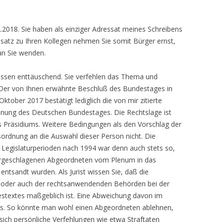
2.2018. Sie haben als einziger Adressat meines Schreibens
atz zu Ihren Kollegen nehmen Sie somit Bürger ernst,
 an Sie wenden.
ndessen enttäuschend. Sie verfehlen das Thema und
. Der von Ihnen erwähnte Beschluß des Bundestages in
ktober 2017 bestätigt lediglich die von mir zitierte
rdnung des Deutschen Bundestages. Die Rechtslage ist
 des Präsidiums. Weitere Bedingungen als den Vorschlag der
sordnung an die Auswahl dieser Person nicht. Die
Legislaturperioden nach 1994 war denn auch stets so,
vorgeschlagenen Abgeordneten vom Plenum in das
tsandt wurden. Als Jurist wissen Sie, daß die
n oder auch der rechtsanwendenden Behörden bei der
estextes maßgeblich ist. Eine Abweichung davon im
des. So könnte man wohl einen Abgeordneten ablehnen,
ich persönliche Verfehlungen wie etwa Straftaten