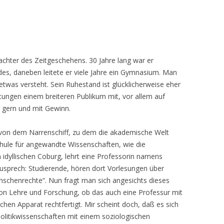
bachter des Zeitgeschehens. 30 Jahre lang war er
es, daneben leitete er viele Jahre ein Gymnasium. Man
twas versteht. Sein Ruhestand ist glücklicherweise eher
htungen einem breiteren Publikum mit, vor allem auf
an gern und mit Gewinn.
s von dem Narrenschiff, zu dem die akademische Welt
chule für angewandte Wissenschaften, wie die
idyllischen Coburg, lehrt eine Professorin namens
usprech: Studierende, hören dort Vorlesungen über
enschenrechte“. Nun fragt man sich angesichts dieses
on Lehre und Forschung, ob das auch eine Professur mit
hen Apparat rechtfertigt. Mir scheint doch, daß es sich
Politikwissenschaften mit einem soziologischen