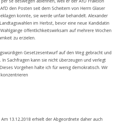
 per se deswegen ablehnen, weil er der AfD Fraktion
e AfD den Posten seit dem Scheitern von Herrn Glaser
beklagen konnte, sie werde unfair behandelt. Alexander
Landtagswahlen im Herbst, bevor eine neue Kandidatin
e Wahlgänge öffentlichkeitswirksam auf mehrere Wochen
mkeit zu erzielen.
ngswürdigen Gesetzesentwurf auf den Weg gebracht und
. In Sachfragen kann sie nicht überzeugen und verlegt
 Dieses Vorgehen halte ich für wenig demokratisch. Wir
t konzentrieren
. Am 13.12.2018 erhielt der Abgeordnete daher auch