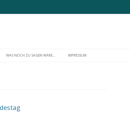
Zum
Inhalt
WAS NOCH ZU SAGEN WÄRE…
IMPRESSUM
springen
ÜBER MICH
destag