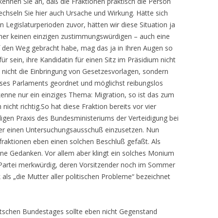
kennen Sie an, daß die Fraktionen praktisch die Person
chseln Sie hier auch Ursache und Wirkung. Hätte sich
 Legislaturperioden zuvor, hätten wir diese Situation ja
isher keinen einzigen zustimmungswürdigen – auch eine
f den Weg gebracht habe, mag das ja in Ihren Augen so
r sein, ihre Kandidatin für einen Sitz im Präsidium nicht
a nicht die Einbringung von Gesetzesvorlagen, sondern
eses Parlaments geordnet und möglichst reibungslos
 kenne nur ein einziges Thema: Migration, so ist das zum
 nicht richtig.So hat diese Fraktion bereits vor vier
gen Praxis des Bundesministeriums der Verteidigung bei
ger einen Untersuchungsausschuß einzusetzen. Nun
raktionen eben einen solchen Beschluß gefaßt. Als
ne Gedanken. Vor allem aber klingt ein solches Monium
 Partei merkwürdig, deren Vorsitzender noch im Sommer
 als „die Mutter aller politischen Probleme“ bezeichnet
tschen Bundestages sollte eben nicht Gegenstand