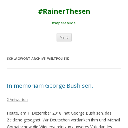
#RainerThesen
#sapereaude!
Zum
Menü
Inhalt
springen
SCHLAGWORT-ARCHIVE:
WELTPOLITIK
In memoriam George Bush sen.
2 Antworten
Heute, am 1. Dezember 2018, hat George Bush sen. das
Zeitliche gesegnet. Wir Deutschen verdanken ihm und Michail
Gorbatschow die Wiedervereinigung unseres Vaterlandes.