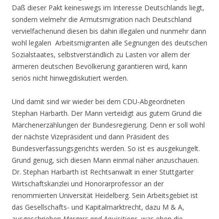
Daß dieser Pakt keineswegs im Interesse Deutschlands liegt,
sondern vielmehr die Armutsmigration nach Deutschland
vervielfachenund diesen bis dahin illegalen und nunmehr dann
wohl legalen Arbeitsmigranten alle Segnungen des deutschen
Sozialstaates, selbstverständlich zu Lasten vor allem der
ärmeren deutschen Bevölkerung garantieren wird, kann
seriös nicht hinwegdiskutiert werden.
Und damit sind wir wieder bei dem CDU-Abgeordneten
Stephan Harbarth. Der Mann verteidigt aus gutem Grund die
Märchenerzählungen der Bundesregierung. Denn er soll wohl
der nächste Vizepräsident und dann Präsident des
Bundesverfassungsgerichts werden. So ist es ausgekungelt.
Grund genug, sich diesen Mann einmal näher anzuschauen.
Dr. Stephan Harbarth ist Rechtsanwalt in einer Stuttgarter
Wirtschaftskanzlei und Honorarprofessor an der
renommierten Universität Heidelberg. Sein Arbeitsgebiet ist
das Gesellschafts- und Kapitalmarktrecht, dazu M & A,
ausgeschrieben
Mergers and Aquisitions
, was eben die