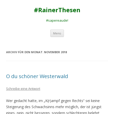
#RainerThesen
#sapereaude!
Zum
Menü
Inhalt
springen
ARCHIV FÜR DEN MONAT:
NOVEMBER 2018
O du schöner Westerwald
Schreibe eine Antwort
Wer gedacht hatte, im „K(r)ampf gegen Rechts“ sei keine
Steigerung des Schwachsinns mehr möglich, der ist jüngst
eines, nein, nicht besseren, sondern schlechteren belehrt