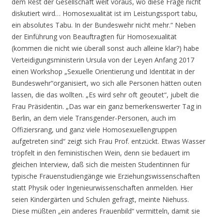
dem Rest der Gesellschaft weit voraus, wo diese Frage nicht
diskutiert wird… Homosexualität ist im Leistungssport tabu,
ein absolutes Tabu. In der Bundeswehr nicht mehr.“ Neben
der Einführung von Beauftragten für Homosexualität
(kommen die nicht wie überall sonst auch alleine klar?) habe
Verteidigungsministerin Ursula von der Leyen Anfang 2017
einen Workshop „Sexuelle Orientierung und Identität in der
Bundeswehr“organisiert, wo sich alle Personen hätten outen
lassen, die das wollten. „Es wird sehr oft geoutet“, jubelt die
Frau Präsidentin. „Das war ein ganz bemerkenswerter Tag in
Berlin, an dem viele Transgender-Personen, auch im
Offiziersrang, und ganz viele Homosexuellengruppen
aufgetreten sind“ zeigt sich Frau Prof. entzückt. Etwas Wasser
tröpfelt in den feministischen Wein, denn sie bedauert im
gleichen Interview, daß sich die meisten Studentinnen für
typische Frauenstudiengänge wie Erziehungswissenschaften
statt Physik oder Ingenieurwissenschaften anmelden. Hier
seien Kindergärten und Schulen gefragt, meinte Niehuss.
Diese müßten „ein anderes Frauenbild“ vermitteln, damit sie