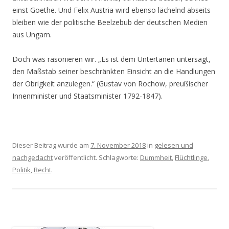
einst Goethe. Und Felix Austria wird ebenso lächelnd abseits
bleiben wie der politische Beelzebub der deutschen Medien
aus Ungarn.
Doch was räsonieren wir. „Es ist dem Untertanen untersagt,
den Maßstab seiner beschränkten Einsicht an die Handlungen
der Obrigkeit anzulegen.“ (Gustav von Rochow, preußischer
Innenminister und Staatsminister 1792-1847).
Dieser Beitrag wurde am
7. November 2018
in
gelesen und
nachgedacht
veröffentlicht. Schlagworte:
Dummheit
,
Flüchtlinge
,
Politik
,
Recht
.