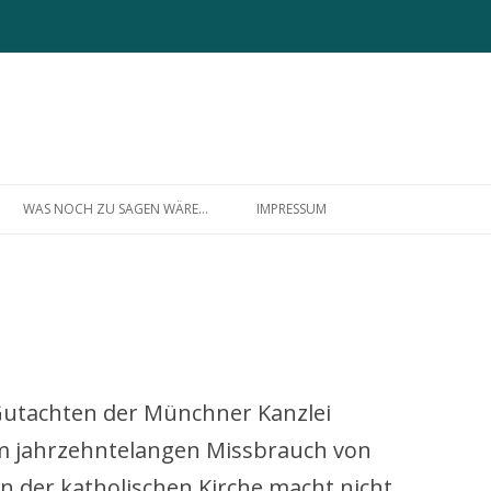
Zum
Inhalt
WAS NOCH ZU SAGEN WÄRE…
IMPRESSUM
springen
ÜBER MICH
 Gutachten der Münchner Kanzlei
m jahrzehntelangen Missbrauch von
n der katholischen Kirche macht nicht