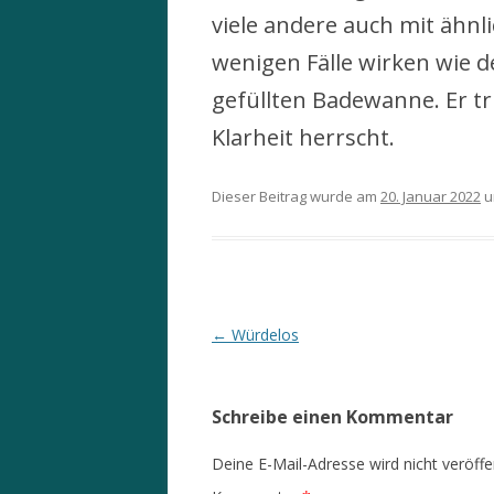
viele andere auch mit ähn
wenigen Fälle wirken wie d
gefüllten Badewanne. Er tr
Klarheit herrscht.
Dieser Beitrag wurde am
20. Januar 2022
u
Beitrags-
←
Würdelos
Navigation
Schreibe einen Kommentar
Deine E-Mail-Adresse wird nicht veröffen