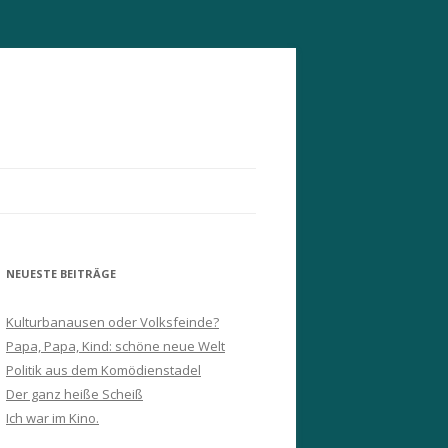
NEUESTE BEITRÄGE
Kulturbanausen oder Volksfeinde?
Papa, Papa, Kind: schöne neue Welt
Politik aus dem Komödienstadel
Der ganz heiße Scheiß
Ich war im Kino.