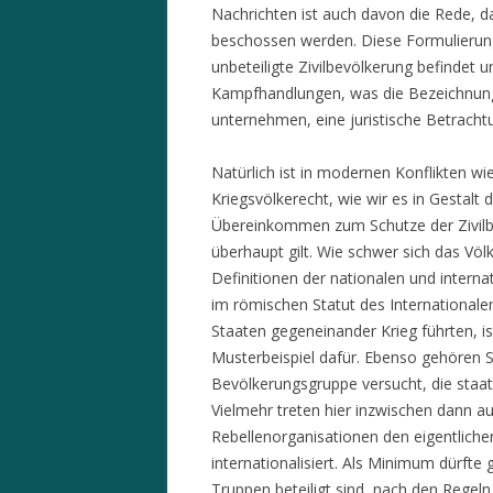
Nachrichten ist auch davon die Rede, d
beschossen werden. Diese Formulierunge
unbeteiligte Zivilbevölkerung befindet 
Kampfhandlungen, was die Bezeichnung 
unternehmen, eine juristische Betracht
Natürlich ist in modernen Konflikten w
Kriegsvölkerecht, wie wir es in Gestal
Übereinkommen zum Schutze der Zivilbe
überhaupt gilt. Wie schwer sich das Völ
Definitionen der nationalen und interna
im römischen Statut des Internationalen
Staaten gegeneinander Krieg führten, ist
Musterbeispiel dafür. Ebenso gehören S
Bevölkerungsgruppe versucht, die staat
Vielmehr treten hier inzwischen dann au
Rebellenorganisationen den eigentlichen
internationalisiert. Als Minimum dürft
Truppen beteiligt sind, nach den Regeln