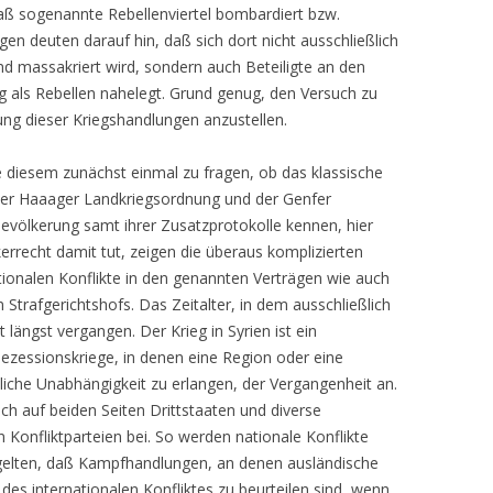
aß sogenannte Rebellenviertel bombardiert bzw.
n deuten darauf hin, daß sich dort nicht ausschließlich
und massakriert wird, sondern auch Beteiligte an den
als Rebellen nahelegt. Grund genug, den Versuch zu
ung dieser Kriegshandlungen anzustellen.
ie diesem zunächst einmal zu fragen, ob das klassische
t der Haaager Landkriegsordnung und der Genfer
völkerung samt ihrer Zusatzprotokolle kennen, hier
kerrecht damit tut, zeigen die überaus komplizierten
tionalen Konflikte in den genannten Verträgen wie auch
 Strafgerichtshofs. Das Zeitalter, in dem ausschließlich
 längst vergangen. Der Krieg in Syrien ist ein
ezessionskriege, in denen eine Region oder eine
liche Unabhängigkeit zu erlangen, der Vergangenheit an.
ch auf beiden Seiten Drittstaaten und diverse
 Konfliktparteien bei. So werden nationale Konflikte
e gelten, daß Kampfhandlungen, an denen ausländische
 des internationalen Konfliktes zu beurteilen sind, wenn