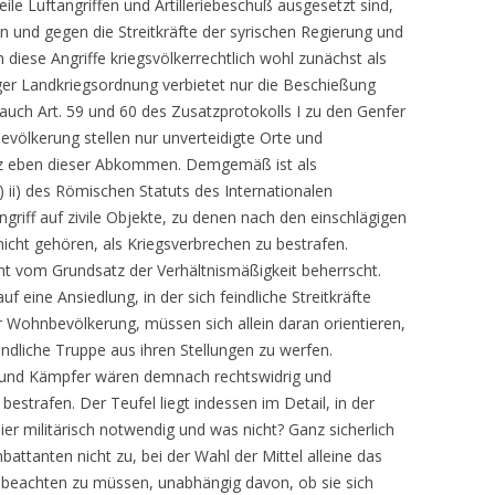
teile Luftangriffen und Artilleriebeschuß ausgesetzt sind,
n und gegen die Streitkräfte der syrischen Regierung und
diese Angriffe kriegsvölkerrechtlich wohl zunächst als
ager Landkriegsordnung verbietet nur die Beschießung
auch Art. 59 und 60 des Zusatzprotokolls I zu den Genfer
völkerung stellen nur unverteidigte Orte und
utz eben dieser Abkommen. Demgemäß ist als
 ii) des Römischen Statuts des Internationalen
ngriff auf zivile Objekte, zu denen nach den einschlägigen
icht gehören, als Kriegsverbrechen zu bestrafen.
cht vom Grundsatz der Verhältnismäßigkeit beherrscht.
f eine Ansiedlung, in der sich feindliche Streitkräfte
 Wohnbevölkerung, müssen sich allein daran orientieren,
ndliche Truppe aus ihren Stellungen zu werfen.
en und Kämpfer wären demnach rechtswidrig und
estrafen. Der Teufel liegt indessen im Detail, in der
ier militärisch notwendig und was nicht? Ganz sicherlich
ttanten nicht zu, bei der Wahl der Mittel alleine das
g beachten zu müssen, unabhängig davon, ob sie sich