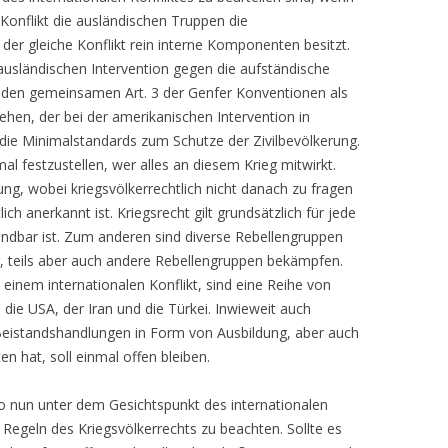
nflikt die ausländischen Truppen die
r gleiche Konflikt rein interne Komponenten besitzt.
ausländischen Intervention gegen die aufständische
n den gemeinsamen Art. 3 der Genfer Konventionen als
hen, der bei der amerikanischen Intervention in
die Minimalstandards zum Schutze der Zivilbevölkerung.
mal festzustellen, wer alles an diesem Krieg mitwirkt.
ung, wobei kriegsvölkerrechtlich nicht danach zu fragen
tlich anerkannt ist. Kriegsrecht gilt grundsätzlich für jede
ndbar ist. Zum anderen sind diverse Rebellengruppen
ung, teils aber auch andere Rebellengruppen bekämpfen.
einem internationalen Konflikt, sind eine Reihe von
, die USA, der Iran und die Türkei. Inwieweit auch
 Beistandshandlungen in Form von Ausbildung, aber auch
ten hat, soll einmal offen bleiben.
o nun unter dem Gesichtspunkt des internationalen
e Regeln des Kriegsvölkerrechts zu beachten. Sollte es