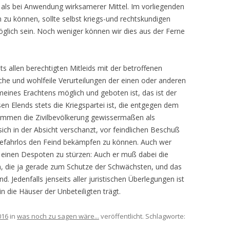
, als bei Anwendung wirksamerer Mittel. Im vorliegenden
n zu können, sollte selbst kriegs-und rechtskundigen
glich sein. Noch weniger können wir dies aus der Ferne
ts allen berechtigten Mitleids mit der betroffenen
fache und wohlfeile Verurteilungen der einen oder anderen
eines Erachtens möglich und geboten ist, das ist der
sen Elends stets die Kriegspartei ist, die entgegen dem
mmen die Zivilbevölkerung gewissermaßen als
sich in der Absicht verschanzt, vor feindlichen Beschuß
 gefahrlos den Feind bekämpfen zu können. Auch wer
m einen Despoten zu stürzen: Auch er muß dabei die
n, die ja gerade zum Schutze der Schwächsten, und das
nd. Jedenfalls jenseits aller juristischen Überlegungen ist
in die Häuser der Unbeteiligten trägt.
016
in
was noch zu sagen wäre...
veröffentlicht. Schlagworte: