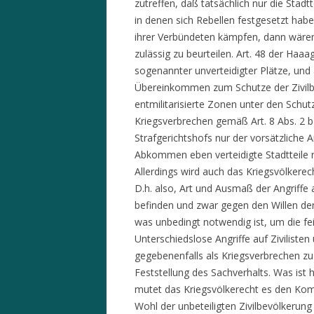
zutreffen, daß tatsächlich nur die Stadt
in denen sich Rebellen festgesetzt habe
ihrer Verbündeten kämpfen, dann wären 
zulässig zu beurteilen. Art. 48 der Haa
sogenannter unverteidigter Plätze, und 
Übereinkommen zum Schutze der Zivilbe
entmilitarisierte Zonen unter den Sch
Kriegsverbrechen gemäß Art. 8 Abs. 2 b)
Strafgerichtshofs nur der vorsätzliche A
Abkommen eben verteidigte Stadtteile n
Allerdings wird auch das Kriegsvölkere
D.h. also, Art und Ausmaß der Angriffe au
befinden und zwar gegen den Willen der
was unbedingt notwendig ist, um die fei
Unterschiedslose Angriffe auf Zivilist
gegebenenfalls als Kriegsverbrechen zu b
Feststellung des Sachverhalts. Was ist h
mutet das Kriegsvölkerecht es den Komba
Wohl der unbeteiligten Zivilbevölkerun