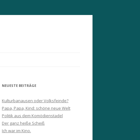
NEUESTE BEITRÄGE
Kulturbanausen oder Volksfeinde?
Papa, Papa, Kind: schöne neue Welt
Politik aus dem Komödienstadel
Der ganz heiße Scheiß
Ich war im Kino.