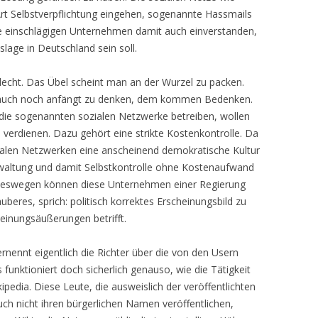
Art Selbstverpflichtung eingehen, sogenannte Hassmails
ie einschlägigen Unternehmen damit auch einverstanden,
lage in Deutschland sein soll.
chlecht. Das Übel scheint man an der Wurzel zu packen.
 auch noch anfängt zu denken, dem kommen Bedenken.
 die sogenannten sozialen Netzwerke betreiben, wollen
verdienen. Dazu gehört eine strikte Kostenkontrolle. Da
ozialen Netzwerken eine anscheinend demokratische Kultur
verwaltung und damit Selbstkontrolle ohne Kostenaufwand
Deswegen können diese Unternehmen einer Regierung
uberes, sprich: politisch korrektes Erscheinungsbild zu
einungsäußerungen betrifft.
nennt eigentlich die Richter über die von den Usern
funktioniert doch sicherlich genauso, wie die Tätigkeit
ipedia. Diese Leute, die ausweislich der veröffentlichten
uch nicht ihren bürgerlichen Namen veröffentlichen,