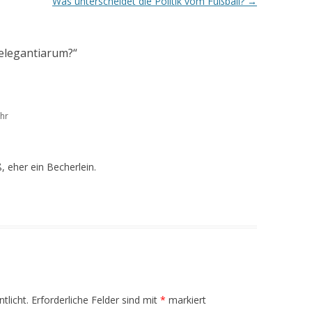
Was unterscheidet die Politik vom Fußball?
→
 elegantiarum?
“
hr
ß, eher ein Becherlein.
tlicht.
Erforderliche Felder sind mit
*
markiert