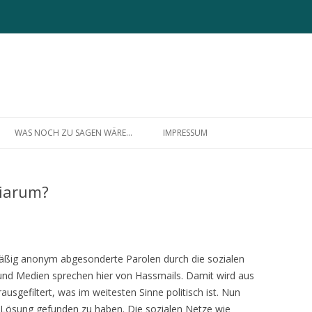
Zum
Inhalt
WAS NOCH ZU SAGEN WÄRE…
IMPRESSUM
springen
ÜBER MICH
tiarum?
elmäßig anonym abgesonderte Parolen durch die sozialen
k und Medien sprechen hier von Hassmails. Damit wird aus
sgefiltert, was im weitesten Sinne politisch ist. Nun
e Lösung gefunden zu haben. Die sozialen Netze wie