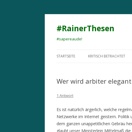
#RainerThesen
#sapereaude!
STARTSEITE
KRITISCH BETRACHTET
Wer wird arbiter elegan
1 Antwort
Es ist natürlich ärgerlich, welche reg
Netzwerke im Internet geistern. Politi
dem ganzen unappetitlichen Gebräu herau
glaubt unser Ministerlein Mittelmaß di