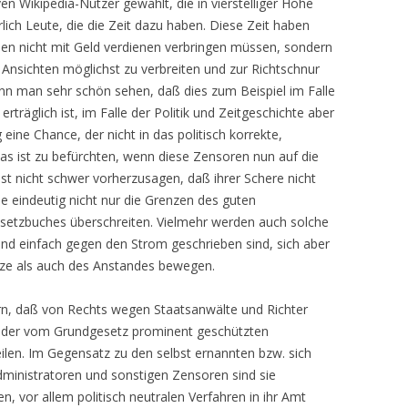
en Wikipedia-Nutzer gewählt, die in vierstelliger Höhe
rlich Leute, die die Zeit dazu haben. Diese Zeit haben
eben nicht mit Geld verdienen verbringen müssen, sondern
e Ansichten möglichst zu verbreiten und zur Richtschnur
nn man sehr schön sehen, daß dies zum Beispiel im Falle
träglich ist, im Falle der Politik und Zeitgeschichte aber
 eine Chance, der nicht in das politisch korrekte,
as ist zu befürchten, wenn diese Zensoren nun auf die
st nicht schwer vorherzusagen, daß ihrer Schere nicht
ie eindeutig nicht nur die Grenzen des guten
setzbuches überschreiten. Vielmehr werden auch solche
 und einfach gegen den Strom geschrieben sind, sich aber
ze als auch des Anstandes bewegen.
rn, daß von Rechts wegen Staatsanwälte und Richter
h der vom Grundgesetz prominent geschützten
ilen. Im Gegensatz zu den selbst ernannten bzw. sich
dministratoren und sonstigen Zensoren sind sie
 vor allem politisch neutralen Verfahren in ihr Amt