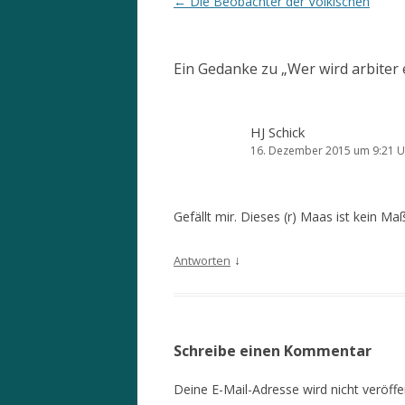
Beitrags-
←
Die Beobachter der Völkischen
Navigation
Ein Gedanke zu „
Wer wird arbiter
HJ Schick
16. Dezember 2015 um 9:21 U
Gefällt mir. Dieses (r) Maas ist kein Ma
↓
Antworten
Schreibe einen Kommentar
Deine E-Mail-Adresse wird nicht veröffen