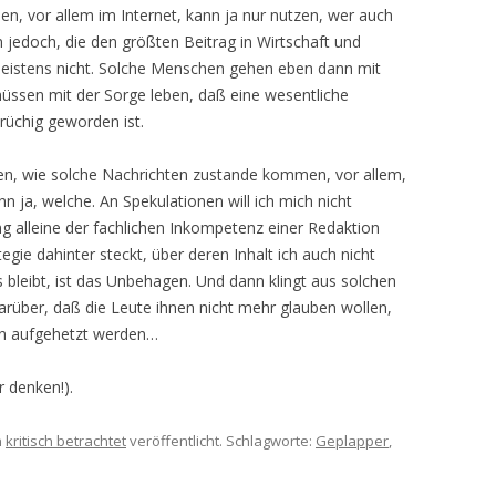
n, vor allem im Internet, kann ja nur nutzen, wer auch
 jedoch, die den größten Beitrag in Wirtschaft und
 meistens nicht. Solche Menschen gehen eben dann mit
üssen mit der Sorge leben, daß eine wesentliche
rüchig geworden ist.
ren, wie solche Nachrichten zustande kommen, vor allem,
n ja, welche. An Spekulationen will ich mich nicht
ng alleine der fachlichen Inkompetenz einer Redaktion
tegie dahinter steckt, über deren Inhalt ich auch nicht
s bleibt, ist das Unbehagen. Und dann klingt aus solchen
über, daß die Leute ihnen nicht mehr glauben wollen,
en aufgehetzt werden…
r denken!).
n
kritisch betrachtet
veröffentlicht. Schlagworte:
Geplapper
,