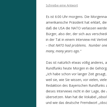
Schreibe eine Antwort
Es ist 6:00 Uhr morgens. Die Morgenna
amerikanische Präsident hat erklärt, d
daß die USA die NATO verlassen werden.
Bürger, also der, der sich aus verschi
in der Tat in einem Interview mit Vertr
– that NATO had problems. Number one i
many, many years ago.“
Das ist natürlich etwas völlig anderes,
Rundfunks heute Morgen in die Gehörgän
„Ich habe schon vor langer Zeit gesagt,
weil sie, wie Sie wissen, vor vielen, vi
Redaktion des Bayerischen Rundfunks
dieses Interviews nicht in der Lage, d
übersetzen. Man hat die Vokabel
„obsol
und wie das deutsche Fremdwort „obso