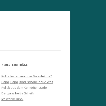
NEUESTE BEITRÄGE
Kulturbanausen oder Volksfeinde?
Papa, Papa, Kind: schöne neue Welt
Politik aus dem Komödienstadel
Der ganz heiße Scheiß
Ich war im Kino.