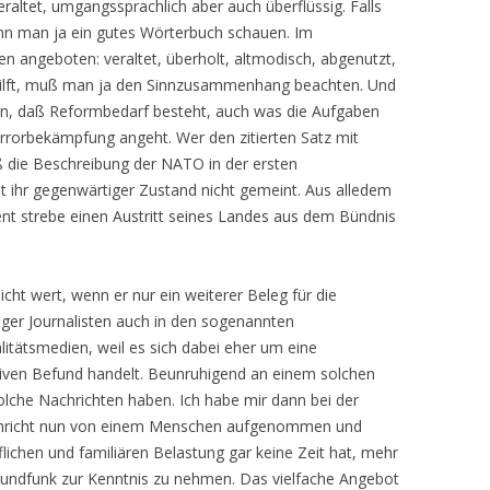
raltet, umgangssprachlich aber auch überflüssig. Falls
kann man ja ein gutes Wörterbuch schauen. Im
 angeboten: veraltet, überholt, altmodisch, abgenutzt,
rhilft, muß man ja den Sinnzusammenhang beachten. Und
en, daß Reformbedarf besteht, auch was die Aufgaben
rrorbekämpfung angeht. Wer den zitierten Satz mit
aß die Beschreibung der NATO in der ersten
st ihr gegenwärtiger Zustand nicht gemeint. Aus alledem
ent strebe einen Austritt seines Landes aus dem Bündnis
t wert, wenn er nur ein weiterer Beleg für die
iger Journalisten auch in den sogenannten
itätsmedien, weil es sich dabei eher um eine
tiven Befund handelt. Beunruhigend an einem solchen
olche Nachrichten haben. Ich habe mir dann bei der
achricht nun von einem Menschen aufgenommen und
uflichen und familiären Belastung gar keine Zeit hat, mehr
Rundfunk zur Kenntnis zu nehmen. Das vielfache Angebot