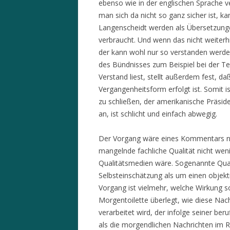
ebenso wie in der englischen Sprache ve
man sich da nicht so ganz sicher ist, 
Langenscheidt werden als Übersetzungen
verbraucht. Und wenn das nicht weite
der kann wohl nur so verstanden werd
des Bündnisses zum Beispiel bei der Te
Verstand liest, stellt außerdem fest, d
Vergangenheitsform erfolgt ist. Somit i
zu schließen, der amerikanische Präsid
an, ist schlicht und einfach abwegig.
Der Vorgang wäre eines Kommentars nich
mangelnde fachliche Qualität nicht wen
Qualitätsmedien wäre. Sogenannte Qual
Selbsteinschätzung als um einen objek
Vorgang ist vielmehr, welche Wirkung s
Morgentoilette überlegt, wie diese N
verarbeitet wird, der infolge seiner ber
als die morgendlichen Nachrichten im 