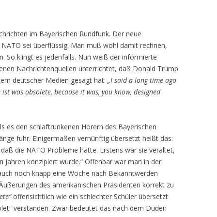
chrichten im Bayerischen Rundfunk. Der neue
ie NATO sei überflüssig. Man muß wohl damit rechnen,
 So klingt es jedenfalls. Nun weiß der informierte
edenen Nachrichtenquellen unterrichtet, daß Donald Trump
etern deutscher Medien gesagt hat:
„I said a long time ago
st was obsolete, because it was, you know, designed
 als es den schlaftrunkenen Hörern des Bayerischen
ge fuhr. Einigermaßen vernünftig übersetzt heißt das:
 daß die NATO Probleme hatte. Erstens war sie veraltet,
elen Jahren konzipiert wurde.“ Offenbar war man in der
 auch noch knapp eine Woche nach Bekanntwerden
ie Äußerungen des amerikanischen Präsidenten korrekt zu
ete“
offensichtlich wie ein schlechter Schüler übersetzt
let“ verstanden. Zwar bedeutet das nach dem Duden