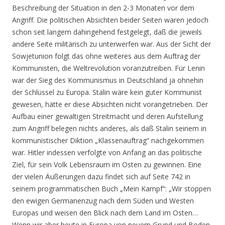
Beschreibung der Situation in den 2-3 Monaten vor dem
Angriff. Die politischen Absichten beider Seiten waren jedoch
schon seit langem dahingehend festgelegt, daß die jeweils
andere Seite militärisch zu unterwerfen war. Aus der Sicht der
Sowjetunion folgt das ohne weiteres aus dem Auftrag der
Kommunisten, die Weltrevolution voranzutreiben. Für Lenin
war der Sieg des Kommunismus in Deutschland ja ohnehin
der Schlüssel zu Europa. Stalin wäre kein guter Kommunist
gewesen, hätte er diese Absichten nicht vorangetrieben. Der
Aufbau einer gewaltigen Streitmacht und deren Aufstellung
zum Angriff belegen nichts anderes, als daß Stalin seinem in
kommunistischer Diktion „Klassenauftrag“ nachgekommen
war. Hitler indessen verfolgte von Anfang an das politische
Ziel, für sein Volk Lebensraum im Osten zu gewinnen. Eine
der vielen Äußerungen dazu findet sich auf Seite 742 in
seinem programmatischen Buch „Mein Kampf“: „Wir stoppen
den ewigen Germanenzug nach dem Süden und Westen
Europas und weisen den Blick nach dem Land im Osten…
Wenn wir aber heute in Europa von neuem Grund und Boden