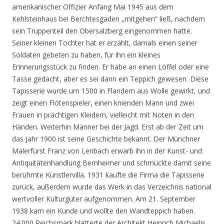
amerikanischer Offizier Anfang Mai 1945 aus dem
Kehlsteinhaus bei Berchtesgaden „mitgehen“ ließ, nachdem
sein Truppenteil den Obersalzberg eingenommen hatte.
Seiner kleinen Tochter hat er erzählt, damals einen seiner
Soldaten gebeten zu haben, für ihn ein kleines
Erinnerungsstück zu finden. Er habe an einen Löffel oder eine
Tasse gedacht, aber es sei dann ein Teppich gewesen. Diese
Tapisserie wurde um 1500 in Flandern aus Wolle gewirkt, und
zeigt einen Flötenspieler, einen knienden Mann und zwei
Frauen in prächtigen Kleidern, vielleicht mit Noten in den
Händen. Weiterhin Männer bei der Jagd. Erst ab der Zeit um
das Jahr 1900 ist seine Geschichte bekannt. Der Münchner
Malerfürst Franz von Lenbach erwarb ihn in der Kunst- und
Antiquitätenhandlung Bernheimer und schmückte damit seine
berühmte Künstlervilla. 1931 kaufte die Firma die Tapisserie
zurück, außerdem wurde das Werk in das Verzeichnis national
wertvoller Kulturgüter aufgenommen. Am 21. September
1938 kam ein Kunde und wollte den Wandteppich haben.
24.000 Reichsmark blätterte der Architekt Heinrich Michaelis