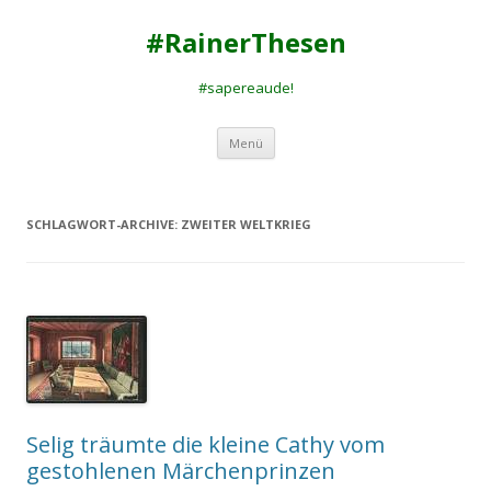
#RainerThesen
#sapereaude!
Zum
Menü
Inhalt
springen
SCHLAGWORT-ARCHIVE:
ZWEITER WELTKRIEG
Selig träumte die kleine Cathy vom
gestohlenen Märchenprinzen