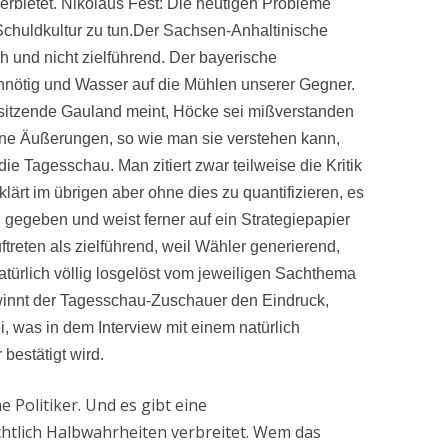
erbietet. Nikolaus Fest: Die heutigen Probleme
Schuldkultur zu tun.Der Sachsen-Anhaltinische
 und nicht zielführend. Der bayerische
unnötig und Wasser auf die Mühlen unserer Gegner.
rsitzende Gauland meint, Höcke sei mißverstanden
eine Äußerungen, so wie man sie verstehen kann,
die Tagesschau. Man zitiert zwar teilweise die Kritik
lärt im übrigen aber ohne dies zu quantifizieren, es
gegeben und weist ferner auf ein Strategiepapier
ftreten als zielführend, weil Wähler generierend,
atürlich völlig losgelöst vom jeweiligen Sachthema
ewinnt der Tagesschau-Zuschauer den Eindruck,
ei, was in dem Interview mit einem natürlich
bestätigt wird.
Politiker. Und es gibt eine
chtlich Halbwahrheiten verbreitet. Wem das