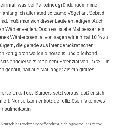
r einmal, was bei Parteineugr
ündungen immer
n anfänglich allerhand seltsame Vögel an. Sobald
 hat, muß man sich dieser Leute entledigen. Auch
Wähler verliert. Doch es ist alle Mal besser, ein
es Wählerpotential von sagen wir einmal 10 % zu
rgern, die gerade aus ihrer demokratischen
 korrigieren wollen einerseits, und allerhand
skis andererseits mit einem Potenzial von 15 %. Ein
en gebaut, hält alle Mal länger als ein großes
.
erte Urteil des B
ürgers setzt voraus, daß er sich
iert. Nur so kann er trotz der offiziösen fake news
wir aufmerksam!
n
kritisch betrachtet
veröffentlicht. Schlagworte:
deutsche