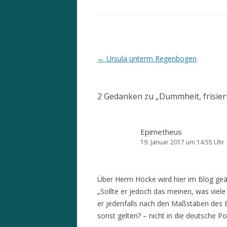
Beitrags-
←
Ursula unterm Regenbogen
Navigation
2 Gedanken zu „
Dummheit, frisier
Epimetheus
19. Januar 2017 um 14:55 Uhr
Über Herrn Höcke wird hier im Blog geä
„Sollte er jedoch das meinen, was vie
er jedenfalls nach den Maßstäben des 
sonst gelten? – nicht in die deutsche Poli