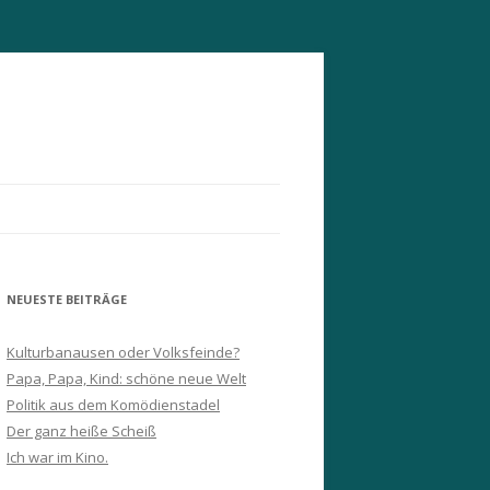
NEUESTE BEITRÄGE
Kulturbanausen oder Volksfeinde?
Papa, Papa, Kind: schöne neue Welt
Politik aus dem Komödienstadel
Der ganz heiße Scheiß
Ich war im Kino.