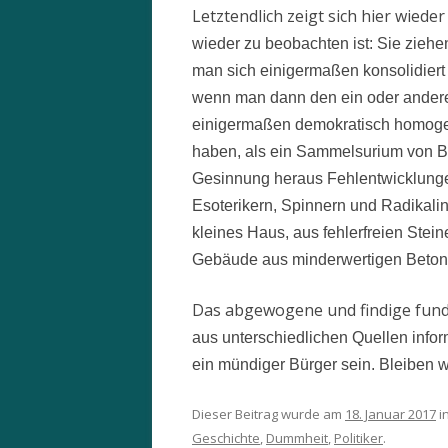
Letztendlich zeigt sich hier wiede
wieder zu beobachten ist: Sie ziehe
man sich einigermaßen konsolidiert
wenn man dann den ein oder anderen 
einigermaßen demokratisch homogen
haben, als ein Sammelsurium von Bü
Gesinnung heraus Fehlentwicklungen
Esoterikern, Spinnern und Radikalin
kleines Haus, aus fehlerfreien Stein
Gebäude aus minderwertigen Beton
Das abgewogene und findige fundi
aus unterschiedlichen Quellen inform
ein mündiger Bürger sein. Bleiben 
Dieser Beitrag wurde am
18. Januar 2017
i
Geschichte
,
Dummheit
,
Politiker
.