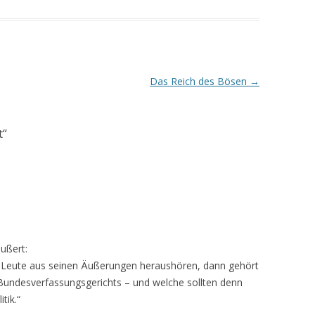
Das Reich des Bösen
→
t
“
ußert:
le Leute aus seinen Äußerungen heraushören, dann gehört
Bundesverfassungsgerichts – und welche sollten denn
tik.“