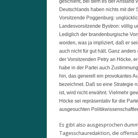
geschieht, bei dem es der Anstand v
Deutschlands haben nichts mit der 
Vorsitzende Poggenburg: unglücklich
Landesvorsitzende Bystron: völlig 
Lediglich der brandenburgische Vo
worden, was ja impliziert, daß er s
auch nicht für gut hält. Ganz anders 
der Vorsitzenden Petry an Höcke, erk
habe in der Partei auch Zustimmung 
hin, das generell ein provokantes Au
bezeichnet. Daß so eine Strategie n
ist, wird nicht erwähnt. Vielmehr g
Höcke sei repräsentativ für die Part
ausgesuchten Politikwissenschaftler 
Es gibt also ausgesprochen dumme 
Tagesschauredaktion, die offensi