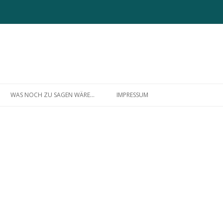
Zum
Inhalt
WAS NOCH ZU SAGEN WÄRE…
IMPRESSUM
springen
ÜBER MICH