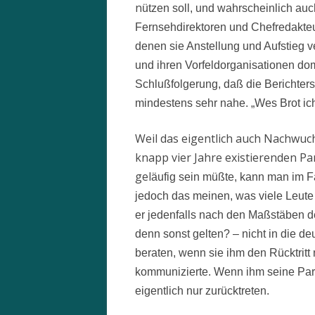
n
ützen soll, und wahrscheinlich auc
Fernsehdirektoren und Chefredakteur
denen sie Anstellung und Aufstieg v
und ihren Vorfeldorganisationen domi
Schlußfolgerung, daß die Berichterst
mindestens sehr nahe. „Wes Brot ich
Weil das eigentlich auch Nachwuch
knapp vier Jahre existierenden P
gel
äufig sein müßte, kann man im F
jedoch das meinen, was viele Leut
er jedenfalls nach den Maßstäben d
denn sonst gelten? – nicht in die deu
beraten, wenn sie ihm den Rücktrit
kommunizierte. Wenn ihm seine Part
eigentlich nur zurücktreten.