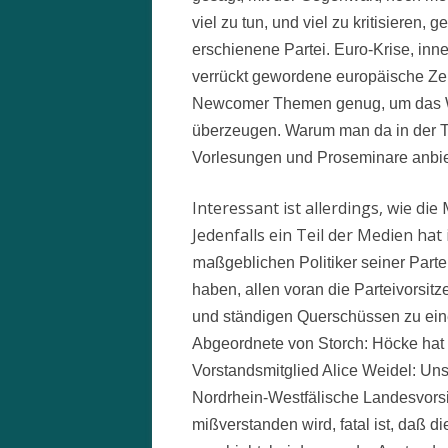
viel zu tun, und viel zu kritisieren, 
erschienene Partei. Euro-Krise, inn
verrückt gewordene europäische Zent
Newcomer Themen genug, um das Wa
überzeugen. Warum man da in der Ta
Vorlesungen und Proseminare anbiete
Interessant ist allerdings, wie d
Jedenfalls ein Teil der Medien hat
ma
ßgeblichen Politiker seiner Parte
haben, allen voran die Parteivorsitz
und ständigen Querschüssen zu eine
Abgeordnete von Storch: Höcke hat
Vorstandsmitglied Alice Weidel: Un
Nordrhein-Westfälische Landesvorsit
mißverstanden wird, fatal ist, daß 