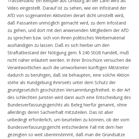
Trassierband. Ein Beispiel aus Limburg an der Lahn wird als
Video eingestellt. Darauf ist zu sehen, wie ein Infostand der
AfD von sogenannten Aktivisten derart dicht umstellt wird,
daß Passanten unmöglich gemacht wird, zu dem Infostand
zu gehen, und dort mit den anwesenden Mitgliedern der AfD
zu sprechen bzw. sich von ihnen politisches Werbematerial
aushändigen zu lassen. Daß es sich hierbei um den
Straftatbestand der Nötigung gem. § 240 StGB handelt, muß
nicht näher erläutert werden. In ihrer Broschüre versuchen die
Verantwortlichen auch die umworbenen künftigen Mitstreiter
dadurch zu beruhigen, daß sie behaupten, eine solche Aktion
stehe als Kundgebung ihrerseits unter dem Schutz der
grundgesetzlich geschützten Versammlungsfreiheit. In der Art
des schlechten Juristen wird dann auch eine Entscheidung des
Bundesverfassungsgerichts als Beleg hierfür genannt, ohne
allerdings deren Sachverhalt mitzuteilen. Das ist aber
unbedingt erforderlich, um beurteilen zu können, ob der vom
Bundesverfassungsgericht entschiedene Fall mit dem hier
gezeigten so weit übereinstimmt, daß man die Grundsätze