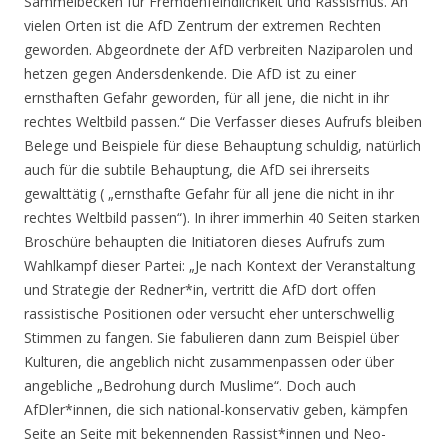
Sammelbecken für Fremdenfeindlichkeit und Rassismus. An
vielen Orten ist die AfD Zentrum der extremen Rechten
geworden. Abgeordnete der AfD verbreiten Naziparolen und
hetzen gegen Andersdenkende. Die AfD ist zu einer
ernsthaften Gefahr geworden, für all jene, die nicht in ihr
rechtes Weltbild passen.“ Die Verfasser dieses Aufrufs bleiben
Belege und Beispiele für diese Behauptung schuldig, natürlich
auch für die subtile Behauptung, die AfD sei ihrerseits
gewalttätig ( „ernsthafte Gefahr für all jene die nicht in ihr
rechtes Weltbild passen“). In ihrer immerhin 40 Seiten starken
Broschüre behaupten die Initiatoren dieses Aufrufs zum
Wahlkampf dieser Partei: „Je nach Kontext der Veranstaltung
und Strategie der Redner*in, vertritt die AfD dort offen
rassistische Positionen oder versucht eher unterschwellig
Stimmen zu fangen. Sie fabulieren dann zum Beispiel über
Kulturen, die angeblich nicht zusammenpassen oder über
angebliche „Bedrohung durch Muslime“. Doch auch
AfDler*innen, die sich national-konservativ geben, kämpfen
Seite an Seite mit bekennenden Rassist*innen und Neo-