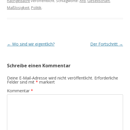
nachgedacht
veröffentlicht. Schlagworte:
Afd
,
Gesellschaft
,
Maßlosigkeit
,
Politik
.
Beitrags-
←
Wo sind wir eigentlich?
Der Fortschritt
→
Navigation
Schreibe einen Kommentar
Deine E-Mail-Adresse wird nicht veröffentlicht.
Erforderliche
Felder sind mit
*
markiert
Kommentar
*