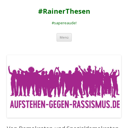
#RainerThesen
#sapereaude!
Zum
Menü
Inhalt
springen