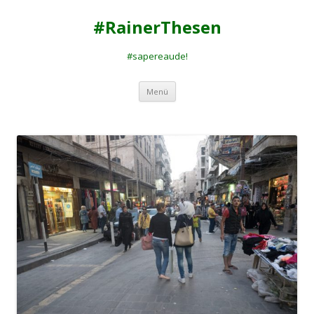
#RainerThesen
#sapereaude!
Zum
Menü
Inhalt
springen