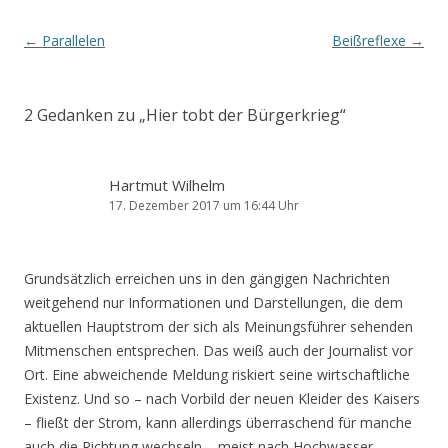
Beitrags-
←
Parallelen
Beißreflexe
→
Navigation
2 Gedanken zu „
Hier tobt der Bürgerkrieg
“
Hartmut Wilhelm
17. Dezember 2017 um 16:44 Uhr
Grundsätzlich erreichen uns in den gängigen Nachrichten
weitgehend nur Informationen und Darstellungen, die dem
aktuellen Hauptstrom der sich als Meinungsführer sehenden
Mitmenschen entsprechen. Das weiß auch der Journalist vor
Ort. Eine abweichende Meldung riskiert seine wirtschaftliche
Existenz. Und so – nach Vorbild der neuen Kleider des Kaisers
– fließt der Strom, kann allerdings überraschend für manche
auch die Richtung wechseln – meist nach Hochwasser.