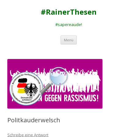
#RainerThesen
#sapereaude!
Zum
Menü
Inhalt
springen
Politkauderwelsch
Schreibe eine Antwort