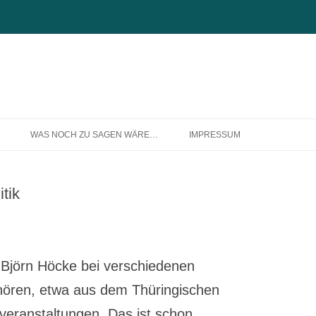
Zum
Inhalt
WAS NOCH ZU SAGEN WÄRE…
IMPRESSUM
springen
ÜBER MICH
tik
Björn Höcke bei verschiedenen
hören, etwa aus dem Thüringischen
eranstaltungen. Das ist schon