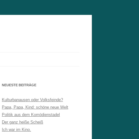
NEUESTE BEITRÄGE
Kulturbanausen oder Volksfeinde?
Papa, Papa, Kind: schöne neue Welt
Politik aus dem Komödienstadel
Der ganz heiße Scheiß
Ich war im Kino.