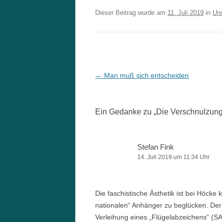
Dieser Beitrag wurde am
11. Juli 2019
in
Un
Beitrags-
←
Man muß sich entscheiden
Navigation
Ein Gedanke zu „
Die Verschnulzung 
Stefan Fink
14. Juli 2019 um 11:34 Uhr
Die faschistische Ästhetik ist bei Höcke 
nationalen“ Anhänger zu beglücken. Der
Verleihung eines „Flügelabzeichens“ (S