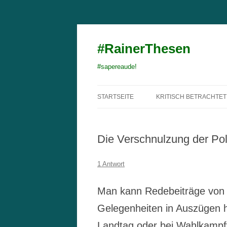
#RainerThesen
#sapereaude!
STARTSEITE
KRITISCH BETRACHTET
Die Verschnulzung der Poli
1 Antwort
Man kann Redebeiträge von 
Gelegenheiten in Auszügen 
Landtag oder bei Wahlkampfv