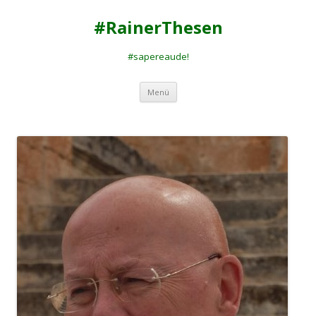
#RainerThesen
#sapereaude!
Zum
Menü
Inhalt
springen