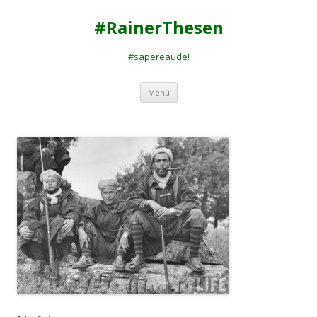
#RainerThesen
#sapereaude!
Zum
Menü
Inhalt
springen