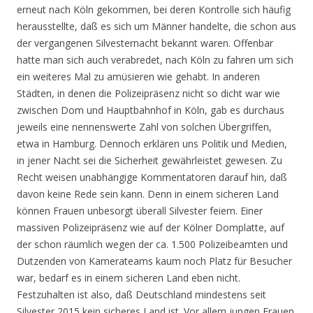
erneut nach Köln gekommen, bei deren Kontrolle sich häufig
herausstellte, daß es sich um Männer handelte, die schon aus
der vergangenen Silvesternacht bekannt waren. Offenbar
hatte man sich auch verabredet, nach Köln zu fahren um sich
ein weiteres Mal zu amüsieren wie gehabt. In anderen
Städten, in denen die Polizeipräsenz nicht so dicht war wie
zwischen Dom und Hauptbahnhof in Köln, gab es durchaus
jeweils eine nennenswerte Zahl von solchen Übergriffen,
etwa in Hamburg. Dennoch erklären uns Politik und Medien,
in jener Nacht sei die Sicherheit gewährleistet gewesen. Zu
Recht weisen unabhängige Kommentatoren darauf hin, daß
davon keine Rede sein kann. Denn in einem sicheren Land
können Frauen unbesorgt überall Silvester feiern. Einer
massiven Polizeipräsenz wie auf der Kölner Domplatte, auf
der schon räumlich wegen der ca. 1.500 Polizeibeamten und
Dutzenden von Kamerateams kaum noch Platz für Besucher
war, bedarf es in einem sicheren Land eben nicht.
Festzuhalten ist also, daß Deutschland mindestens seit
Silvester 2015 kein sicheres Land ist. Vor allem jungen Frauen