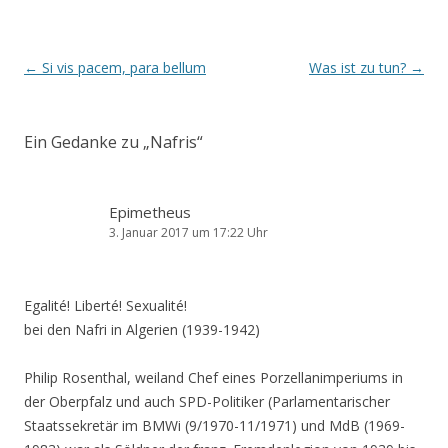
Beitrags-
←
Si vis pacem, para bellum
Was ist zu tun?
→
Navigation
Ein Gedanke zu „
Nafris
“
Epimetheus
3. Januar 2017 um 17:22 Uhr
Egalité! Liberté! Sexualité!
bei den Nafri in Algerien (1939-1942)
Philip Rosenthal, weiland Chef eines Porzellanimperiums in
der Oberpfalz und auch SPD-Politiker (Parlamentarischer
Staatssekretär im BMWi (9/1970-11/1971) und MdB (1969-