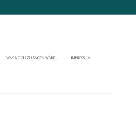
Zum
Inhalt
WAS NOCH ZU SAGEN WÄRE…
IMPRESSUM
springen
ÜBER MICH