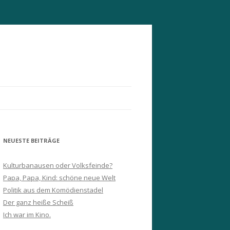
NEUESTE BEITRÄGE
Kulturbanausen oder Volksfeinde?
Papa, Papa, Kind: schöne neue Welt
Politik aus dem Komödienstadel
Der ganz heiße Scheiß
Ich war im Kino.