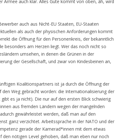
ner Armee auch klar. Alles Gute kommt von oben, äh, wird
Bewerber auch aus Nicht-EU Staaten, EU-Staaten
lektuellen als auch der physischen Anforderungen kommt
rrekt die Öffnung für den Personenkreis, der bekanntlich
de besonders am Herzen liegt. Wer das noch nicht so
desländern umsehen, in denen die Grünen in der
ierung der Gesellschaft, und zwar von Kindesbeinen an,
nftigen Koalitionspartners ist ja durch die Öffnung der
 den Weg gebracht worden: die Internationalisierung der
ibt es ja nicht). Die nur auf den ersten Blick schwierig
d*innen aus fremden Ländern wegen der mangelnden
dadurch gewährleistet werden, daß man auf den
nst ganz verzichtet. Arbeitssprache in der NATO und der
kompetenz gerade der Kamerad*innen mit dem etwas
auf den nötigen Level gehoben, daß man eben nur noch