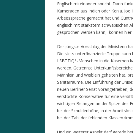
Englisch miteinander spricht. Dann funkt
Kameraden aus Indien oder Kenia. Joe 
Arbeitssprache gemacht hat und Günthe
englisch mit stärkstem schwäbischen A
gesprochen werden kann, können hier j
Der jüngste Vorschlag der Ministerin ha
Die stets unterfinanzierte Truppe kann 
LSBTTIQ*-Menschen in die Kasernen kann
werden. Getrennte Unterkunftsbereiche 
Männlein und Weiblein gehalten hat, br
Sanitärräume. Die Einführung der Unise
neuen Berliner Senat vorangetrieben, d
verstockte Konservative für eine versifft
wichtigen Belangen an der Spitze des Fort
bei der Schuldenhöhe, in der Arbeitslose
bei der Zahl der fehlenden Klassenzim
Und ein weiterer Aspekt darf gerade bei