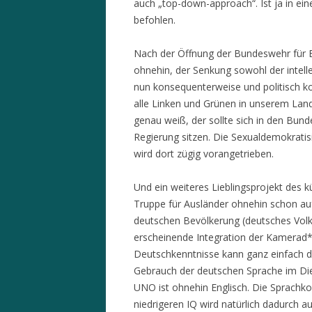
auch „top-down-approach“. Ist ja in ei
befohlen.
Nach der Öffnung der Bundeswehr für 
ohnehin, der Senkung sowohl der intel
nun konsequenterweise und politisch ko
alle Linken und Grünen in unserem Lan
genau weiß, der sollte sich in den Bun
Regierung sitzen. Die Sexualdemokratis
wird dort zügig vorangetrieben.
Und ein weiteres Lieblingsprojekt des kü
Truppe für Ausländer ohnehin schon auf
deutschen Bevölkerung (deutsches Volk g
erscheinende Integration der Kamera
Deutschkenntnisse kann ganz einfach 
Gebrauch der deutschen Sprache im Die
UNO ist ohnehin Englisch. Die Sprach
niedrigeren IQ wird natürlich dadurch 