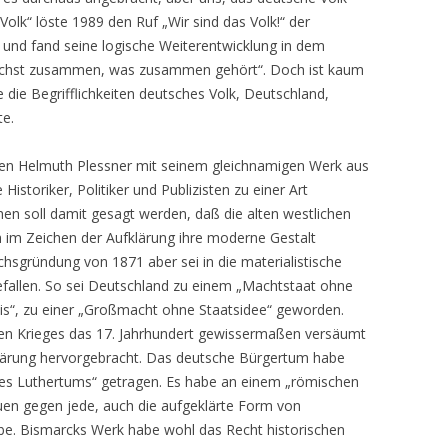
Volk“ löste 1989 den Ruf „Wir sind das Volk!“ der
nd fand seine logische Weiterentwicklung in dem
wächst zusammen, was zusammen gehört“. Doch ist kaum
 die Begrifflichkeiten deutsches Volk, Deutschland,
te.
den Helmuth Plessner mit seinem gleichnamigen Werk aus
 Historiker, Politiker und Publizisten zu einer Art
en soll damit gesagt werden, daß die alten westlichen
 im Zeichen der Aufklärung ihre moderne Gestalt
sgründung von 1871 aber sei in die materialistische
gefallen. So sei Deutschland zu einem „Machtstaat ohne
is“, zu einer „Großmacht ohne Staatsidee“ geworden.
gen Krieges das 17. Jahrhundert gewissermaßen versäumt
klärung hervorgebracht. Das deutsche Bürgertum habe
 des Luthertums“ getragen. Es habe an einem „römischen
uen gegen jede, auch die aufgeklärte Form von
habe. Bismarcks Werk habe wohl das Recht historischen