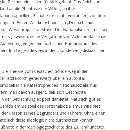
ng im Zeichen einer Idee für sich gehabt. Das Reich von
and an die Phantasie der Völker, an ihre
auben appelliert. Es habe für nichts gestanden, von dem
rlage im Ersten Weltkrieg habe sich „Deutschlands
mus Westeuropas“ verstärkt. Der Nationalsozialismus sei
otests gewesen, seine Vergottung von Volk und Rasse die
 Auflehnung gegen den politischen Humanismus des
ners führte geradewegs in den „Sonderwegsdiskurs“ der
. Die Theorie vom deutschen Sonderweg in der
der letztendlich geradewegs über ein autoritär-
atsmodell in die Katastrophe des Nationalsozialismus
 wenn man davon ausgeht, daß sich Geschichte
 in der Betrachtung ex post darbietet. Natürlich gibt es
 Gerade am Beispiel des Nationalsozialismus wird dies
mit der Person seines Begründers und Führers. Ohne einen
te sich diese Ideologie nicht durchsetzen können.
ußnote in der Ideologiegeschichte des 20. Jahrhunderts.