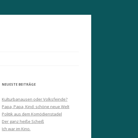
NEUESTE BEITRÄGE
Kulturbanausen oder Volksfeinde?
Papa, Papa, Kind: schöne neue Welt
Politik aus dem Komödienstadel
Der ganz heiße Scheiß
Ich war im Kino.