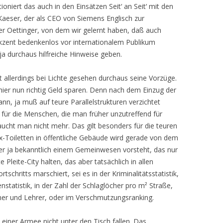
ioniert das auch in den Einsätzen Seit‘ an Seit‘ mit den
Kaeser, der als CEO von Siemens Englisch zur
r Oettinger, von dem wir gelernt haben, daß auch
kzent bedenkenlos vor internationalem Publikum
a durchaus hilfreiche Hinweise geben.
t allerdings bei Lichte gesehen durchaus seine Vorzüge.
hier nun richtig Geld sparen. Denn nach dem Einzug der
, ja muß auf teure Parallelstrukturen verzichtet
für die Menschen, die man früher unzutreffend für
aucht man nicht mehr. Das gilt besonders für die teuren
x-Toiletten in öffentliche Gebäude wird gerade von dem
er ja bekanntlich einem Gemeinwesen vorsteht, das nur
e Pleite-City halten, das aber tatsächlich in allen
schritts marschiert, sei es in der Kriminalitätsstatistik,
nstatistik, in der Zahl der Schlaglöcher pro m² Straße,
mer und Lehrer, oder im Verschmutzungsranking.
 einer Armee nicht unter den Tisch fallen. Das