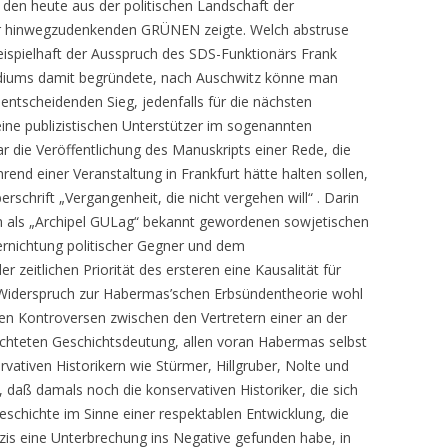
u den heute aus der politischen Landschaft der
hr hinwegzudenkenden GRÜNEN zeigte. Welch abstruse
eispielhaft der Ausspruch des SDS-Funktionärs Frank
udiums damit begründete, nach Auschwitz könne man
 entscheidenden Sieg, jedenfalls für die nächsten
ine publizistischen Unterstützer im sogenannten
r die Veröffentlichung des Manuskripts einer Rede, die
hrend einer Veranstaltung in Frankfurt hätte halten sollen,
rschrift „Vergangenheit, die nicht vergehen will“ . Darin
em als „Archipel GULag“ bekannt gewordenen sowjetischen
ernichtung politischer Gegner und dem
r zeitlichen Priorität des ersteren eine Kausalität für
r Widerspruch zur Habermas’schen Erbsündentheorie wohl
en Kontroversen zwischen den Vertretern einer an der
ichteten Geschichtsdeutung, allen voran Habermas selbst
rvativen Historikern wie Stürmer, Hillgruber, Nolte und
daß damals noch die konservativen Historiker, die sich
eschichte im Sinne einer respektablen Entwicklung, die
azis eine Unterbrechung ins Negative gefunden habe, in