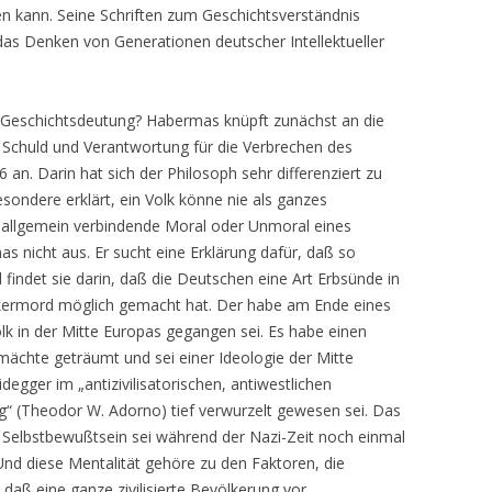
en kann. Seine Schriften zum Geschichtsverständnis
as Denken von Generationen deutscher Intellektueller
 Geschichtsdeutung? Habermas knüpft zunächst an die
 Schuld und Verantwortung für die Verbrechen des
an. Darin hat sich der Philosoph sehr differenziert zu
sondere erklärt, ein Volk könne nie als ganzes
e allgemein verbindende Moral oder Unmoral eines
s nicht aus. Er sucht eine Erklärung dafür, daß so
indet sie darin, daß die Deutschen eine Art Erbsünde in
ölkermord möglich gemacht hat. Der habe am Ende eines
k in der Mitte Europas gegangen sei. Es habe einen
ächte geträumt und sei einer Ideologie der Mitte
degger im „antizivilisatorischen, antiwestlichen
g“ (Theodor W. Adorno) tief verwurzelt gewesen sei. Das
te Selbstbewußtsein sei während der Nazi-Zeit noch einmal
Und diese Mentalität gehöre zu den Faktoren, die
daß eine ganze zivilisierte Bevölkerung vor