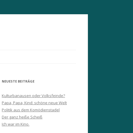
NEUESTE BEITRÄGE
Kulturbanausen oder Volksfeinde?
Papa, Papa, Kind: schöne neue Welt
Politik aus dem Komödienstadel
Der ganz heiße Scheiß
Ich war im Kino.