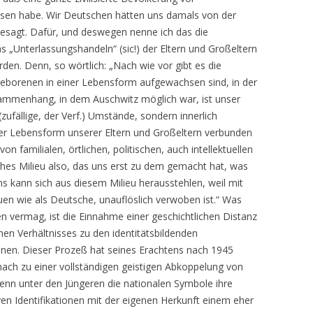
sen habe. Wir Deutschen hätten uns damals von der
osgesagt. Dafür, und deswegen nenne ich das die
 „Unterlassungshandeln“ (sic!) der Eltern und Großeltern
en. Denn, so wörtlich: „Nach wie vor gibt es die
eborenen in einer Lebensform aufgewachsen sind, in der
mmenhang, in dem Auschwitz möglich war, ist unser
zufällige, der Verf.) Umstände, sondern innerlich
der Lebensform unserer Eltern und Großeltern verbunden
n familialen, örtlichen, politischen, auch intellektuellen
iches Milieu also, das uns erst zu dem gemacht hat, was
s kann sich aus diesem Milieu herausstehlen, weil mit
duen wie als Deutsche, unauflöslich verwoben ist.“ Was
en vermag, ist die Einnahme einer geschichtlichen Distanz
en Verhältnisses zu den identitätsbildenden
onen. Dieser Prozeß hat seines Erachtens nach 1945
 nach zu einer vollständigen geistigen Abkoppelung von
Wenn unter den Jüngeren die nationalen Symbole ihre
ven Identifikationen mit der eigenen Herkunft einem eher