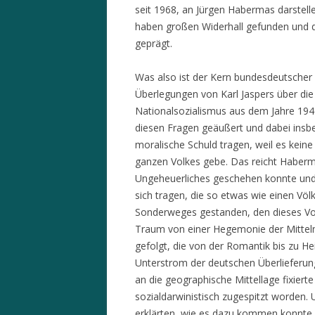
seit 1968, an Jürgen Habermas darstell
haben großen Widerhall gefunden und d
geprägt.
Was also ist der Kern bundesdeutscher
Überlegungen von Karl Jaspers über die
Nationalsozialismus aus dem Jahre 1946 
diesen Fragen geäußert und dabei insbe
moralische Schuld tragen, weil es kein
ganzen Volkes gebe. Das reicht Haberma
Ungeheuerliches geschehen konnte und f
sich tragen, die so etwas wie einen V
Sonderweges gestanden, den dieses Vol
Traum von einer Hegemonie der Mittelm
gefolgt, die von der Romantik bis zu Hei
Unterstrom der deutschen Überlieferun
an die geographische Mittellage fixier
sozialdarwinistisch zugespitzt worden. 
erklärten, wie es dazu kommen konnte, 