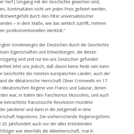
der Verf.) Umgang mit der Geschichte gewichen sind,
n, Kontinuitäten nicht um jeden Preis gefeiert werden,
lbstwertgefühl durch den Filter universalistischer
erden – in dem Maße, wie das wirklich zutrifft, mehren
ner postkonventionellen Identität.“
dingten Sonderweges der Deutschen durch die Geschichte
gativen Eigenschaften und Entwicklungen, die diesen
nzigartig sind und nur bei uns Deutschen gefunden
enheit lehrt uns jedoch, daß davon keine Rede sein kann.
ie Geschichte der meisten europäischen Länder, auch der
and die diktatorische Herrschaft Oliver Cromwells im 17.
ie diktatorischen Regime von Franco und Salazar, denen
eden war, in Italien den Faschismus Mussolinis, und auch
e betrachtete französische Revolution mündete
der Jakobiner und dann in die zeitgemäß in eine
errschaft Napoleons. Die vorherrschende Regierungsform
20. Jahrhundert auch vor der alles erstickenden
folger war ebenfalls die Alleinherrschaft, mal in