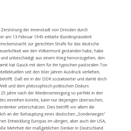
r Zerstörung der Innenstadt von Dresden durch
er am 13.Februar 1945 erklärte Bundespräsident
hreckensnacht zur gerechten Strafe für das deutsche
heuerlichkeit wie den Völkermord gestanden habe, habe
t und unbeschädigt aus einem Krieg hervorzugehen, den
mit hat Gauck mit dem für ihn typischen pastoralen Ton
tellektuellen seit den 60er Jahren Ausdruck verliehen,
betrifft. Daß ein in der DDR sozialisierter und damit doch
lt und dem philosophisch-politischen Diskurs
 25 Jahre nach der Wiedervereinigung so perfekt in den
des einreihen konnte, kann nur diejenigen überraschen,
rdenker unterschätzen. Dies betrifft vor allem die
tlich an der Behauptung eines deutschen „Sonderweges“
hen Entwicklung Europas im übrigen, aber auch der USA,
 große Mehrheit der maßgeblichen Denker in Deutschland