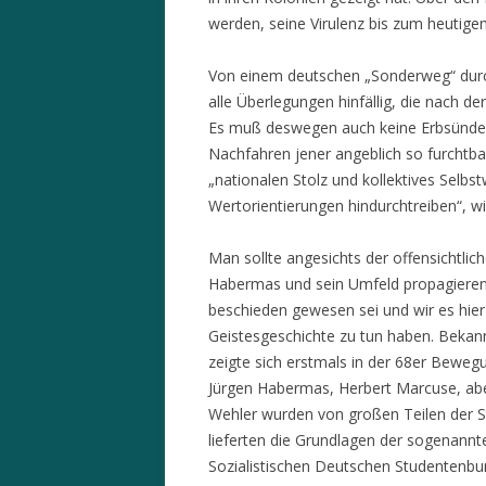
werden, seine Virulenz bis zum heutigen
Von einem deutschen „Sonderweg“ durch
alle Überlegungen hinfällig, die nach d
Es muß deswegen auch keine Erbsünde g
Nachfahren jener angeblich so furchtb
„nationalen Stolz und kollektives Selbst
Wertorientierungen hindurchtreiben“, w
Man sollte angesichts der offensichtlic
Habermas und sein Umfeld propagieren
beschieden gewesen sei und wir es hier
Geistesgeschichte zu tun haben. Bekannt
zeigte sich erstmals in der 68er Beweg
Jürgen Habermas, Herbert Marcuse, aber
Wehler wurden von großen Teilen der 
lieferten die Grundlagen der sogenann
Sozialistischen Deutschen Studentenbu