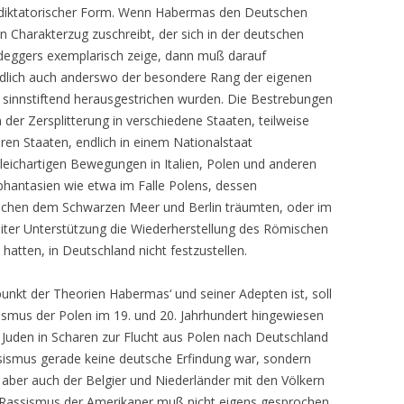
s diktatorischer Form. Wenn Habermas den Deutschen
hen Charakterzug zuschreibt, der sich in der deutschen
deggers exemplarisch zeige, dann muß darauf
ndlich auch anderswo der besondere Rang der eigenen
ng sinnstiftend herausgestrichen wurden. Die Bestrebungen
der Zersplitterung in verschiedene Staaten, teilweise
ren Staaten, endlich in einem Nationalstaat
 gleichartigen Bewegungen in Italien, Polen und anderen
hantasien wie etwa im Falle Polens, dessen
ischen dem Schwarzen Meer und Berlin träumten, oder im
reiter Unterstützung die Wiederherstellung des Römischen
atten, in Deutschland nicht festzustellen.
nkt der Theorien Habermas‘ und seiner Adepten ist, soll
tismus der Polen im 19. und 20. Jahrhundert hingewiesen
e Juden in Scharen zur Flucht aus Polen nach Deutschland
ssismus gerade keine deutsche Erfindung war, sondern
 aber auch der Belgier und Niederländer mit den Völkern
en Rassismus der Amerikaner muß nicht eigens gesprochen