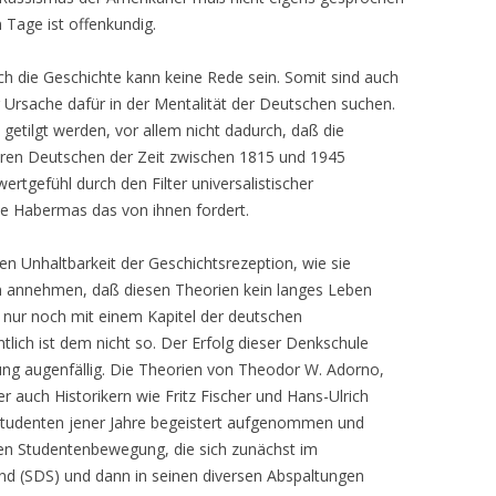
 Tage ist offenkundig.
 die Geschichte kann keine Rede sein. Somit sind auch
er Ursache dafür in der Mentalität der Deutschen suchen.
etilgt werden, vor allem nicht dadurch, daß die
aren Deutschen der Zeit zwischen 1815 und 1945
wertgefühl durch den Filter universalistischer
ie Habermas das von ihnen fordert.
hen Unhaltbarkeit der Geschichtsrezeption, wie sie
 annehmen, daß diesen Theorien kein langes Leben
 nur noch mit einem Kapitel der deutschen
lich ist dem nicht so. Der Erfolg dieser Denkschule
ung augenfällig. Die Theorien von Theodor W. Adorno,
 auch Historikern wie Fritz Fischer und Hans-Ulrich
Studenten jener Jahre begeistert aufgenommen und
ten Studentenbewegung, die sich zunächst im
nd (SDS) und dann in seinen diversen Abspaltungen