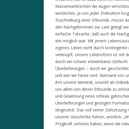
Massenverbrechen die Augen verschlos
westlichen, ja von jeder Zivilisation l
Zuschreibung einer Erbsünde, müsse das
den Nachgeborenen zur Last gelegt werd
einfache Tatsache, daß auch die Nachg
das
möglich war. Mit jenem Lebenszusa
eigenes Leben nicht durch kontingente (
verknüpft. Unsere Lebensform ist mit 
durch ein schwer entwirrbares Geflecht vo
Überlieferungen – durch ein geschichtl
und wer wir heute sind. Niemand von un
ihm unsere Identität, sowohl als Indivi
uns allein von dieser Erbsünde zu erlös
und Gewinnung eines reflexiv gebrochen
Überlieferungen und geistigen Formati
eingesetzt. Das soll seiner Zielsetzung
unserer Geschichte führen, wörtlich: „
Prägkraft verloren haben, wenn die nai