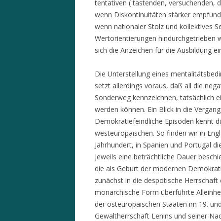
tentativen ( tastenden, versuchenden, 
wenn Diskontinuitäten stärker empfunde
wenn nationaler Stolz und kollektives Se
Wertorientierungen hindurchgetrieben w
sich die Anzeichen für die Ausbildung ei
Die Unterstellung eines mentalitätsbe
setzt allerdings voraus, daß all die ne
Sonderweg kennzeichnen, tatsächlich ei
werden können. Ein Blick in die Vergang
Demokratiefeindliche Episoden kennt d
westeuropäischen. So finden wir in Engl
Jahrhundert, in Spanien und Portugal d
jeweils eine beträchtliche Dauer beschi
die als Geburt der modernen Demokrati
zunächst in die despotische Herrschaft 
monarchische Form überführte Alleinh
der osteuropäischen Staaten im 19. und 
Gewaltherrschaft Lenins und seiner Nach