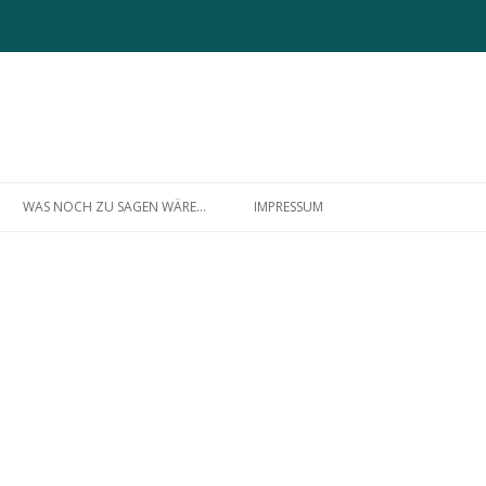
Zum
Inhalt
WAS NOCH ZU SAGEN WÄRE…
IMPRESSUM
springen
ÜBER MICH