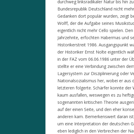
durchweg linksradikaler Natur bis hin z
Bundesrepublik Deutschland nicht me
Gedanken dort populär wurden, zeigt b
Wolff, der die Aufgabe seines Musikst
eigentlich nicht mehr Cello spielen. Den
Jahrzehnte, erfochten Habermas und se
Historikerstreit 1986. Ausgangspunkt wa
der Historiker Ernst Nolte eigentlich wä
in der FAZ vom 06.06.1986 unter der Übe
stellte er eine Verbindung zwischen d
Lagersystem zur Disziplinierung oder V
Nationalsozialismus her, wobei er aus de
letzteren folgerte. Schärfer konnte de
kaum ausfallen, weswegen es zu heftig
sogenannten kritischen Theorie ausger
auf der einen Seite, und den eher konse
anderen kam. Bemerkenswert daran ist, 
um eine Interpretation der deutschen G
eben lediglich in den Verbrechen der N