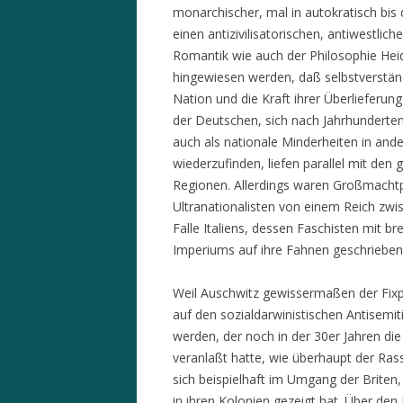
monarchischer, mal in autokratisch bi
einen antizivilisatorischen, antiwestlic
Romantik wie auch der Philosophie Hei
hingewiesen werden, daß selbstverstä
Nation und die Kraft ihrer Überlieferu
der Deutschen, sich nach Jahrhunderten 
auch als nationale Minderheiten in ande
wiederzufinden, liefen parallel mit den
Regionen. Allerdings waren Großmachtp
Ultranationalisten von einem Reich zw
Falle Italiens, dessen Faschisten mit b
Imperiums auf ihre Fahnen geschrieben h
Weil Auschwitz gewissermaßen der Fixpu
auf den sozialdarwinistischen Antisemi
werden, der noch in der 30er Jahren di
veranlaßt hatte, wie überhaupt der Ra
sich beispielhaft im Umgang der Briten,
in ihren Kolonien gezeigt hat. Über d