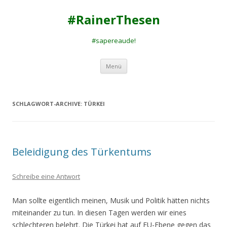
#RainerThesen
#sapereaude!
Zum
Menü
Inhalt
springen
SCHLAGWORT-ARCHIVE:
TÜRKEI
Beleidigung des Türkentums
Schreibe eine Antwort
Man sollte eigentlich meinen, Musik und Politik hätten nichts
miteinander zu tun. In diesen Tagen werden wir eines
schlechteren belehrt. Die Türkei hat auf EU-Ebene gegen das