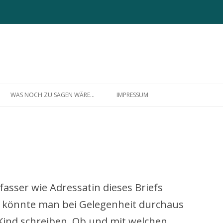
Zum
Inhalt
WAS NOCH ZU SAGEN WÄRE…
IMPRESSUM
springen
ÜBER MICH
fasser wie Adressatin dieses Briefs
och könnte man bei Gelegenheit durchaus
 Kind schreiben. Ob und mit welchen