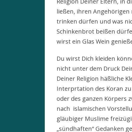
Religion Deiner Eltern, in 
ließen, ihren Angehörigen 
trinken dürfen und was nich
Schinkenbrot beißen dürfe
wirst ein Glas Wein genieß
Du wirst Dich kleiden könne
nicht unter dem Druck Dein
Deiner Religion häßliche K
Interprtation des Koran z
oder des ganzen Körpers z
nach islamischen Vorstell
gläubiger Muslime freizügi
„sündhaften“ Gedanken g