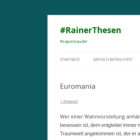
#RainerThesen
#sapereaude!
STARTSEITE
KRITISCH BETRACHTET
Euromania
1 Antwort
Wer einer Wahnvorstellung anh
än
besessen ist, dem entgleitet immer me
Traumwelt angekommen ist, der er a