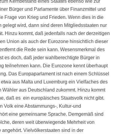
 zum Kernbestand eines Staates ebenso wie zur
iner Bürger und Parlamente über Finanzmittel und
elle Frage von Krieg und Frieden. Wenn dies in die
n gelegt wird, dann sind deren Mitgliedsstaaten nur
t. Hinzu kommt, daß jedenfalls nach der derzeitigen
en Union als auch der Eurozone hinsichtlich dieser
 entfernt die Rede sein kann. Wesensmerkmal des
t es doch, daß jeder wahlberechtigte Bürger in
ng teilnehmen kann. Die Eurozone kennt überhaupt
ung. Das Europaparlament ist nach einem Schlüssel
etwa aus Malta und Luxemburg ein Vielfaches des
m Wähler aus Deutschland zukommt. Hinzu kommt
e, daß es ein europäisches Staatsvolk nicht gibt.
n Volk eine Abstammungs-, Kultur-und
gehört eine gemeinsame Sprache. Demgemäß sind
olche, deren weit überwiegende Mehrheit von
angehört. Vielvölkerstaaten sind in der