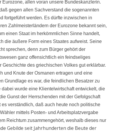
er Eurozone, allen voran unsere Bundeskanzlerin.
, daß gegen allen Sachverstand die sogenannten
 fortgeführt werden. Es dürfte inzwischen in
ren Zahlmeisterländern der Eurozone bekannt sein,
 um einen Staat im herkömmlichen Sinne handelt,
ch die äußere Form eines Staates aufweist. Seine
cht sprechen, denn zum Bürger gehört der
swesen ganz offensichtlich ein feindseliges
der Geschichte des griechischen Volkes gut erklärbar.
ch und Knute der Osmanen ertragen und eine
en Grundlage es war, die feindlichen Besatzer zu
dabei wurde eine Klientelwirtschaft entwickelt, die
die Gunst der Herrschenden mit der Gefolgschaft
t es verständlich, daß auch heute noch politische
ähler mittels Posten- und Arbeitsplatzvergabe
 dem Reichtum zusammengehört, weshalb dieses nur
Gebilde seit Jahrhunderten die Beute der
ende