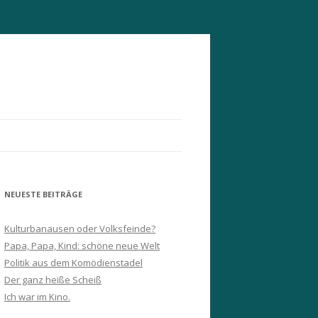
NEUESTE BEITRÄGE
Kulturbanausen oder Volksfeinde?
Papa, Papa, Kind: schöne neue Welt
Politik aus dem Komödienstadel
Der ganz heiße Scheiß
Ich war im Kino.