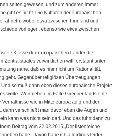
inen selten gewesen, und zum anderen immer
he gibt es nicht. Die Kulturen der europäischen
er ähneln, wobei etwa zwischen Finnland und
rschiede vorliegen, ebenso wie etwa zwischen
itische Klasse der europ
äischen Länder die
Zentralstaates verwirklichen will, erstaunt unter
utung nahe, daß es hier nicht um Rationalität,
ng geht. Gegenüber religiösen Überzeugungen
. Und so muß dann eben dieses europäische Projekt
s es wolle. Wenn eben im Falle Griechenlands eine
e Verhältnisse wie in Mitteleuropa aufgrund der
st, dann verschließt man davor eben die Augen und
 sein kann was nicht sein darf. Und das führt dann zu
inem Beitrag vom 22.02.2015 „Der listenreiche
hrieben habe. Davon habe ich allerdings leider