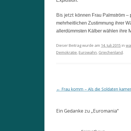
Explosion.
Bis jetzt k
önnen Frau Palmström – p
mehrheitlichen Zustimmung ihrer Wähl
allerdümmsten Kälber wählen ihre M
Dieser Beitrag wurde am
14. Juli 2015
in
wa
Demokratie
,
Eurowahn
,
Griechenland
.
Beitrags-
←
Frau komm – Als die Soldaten kame
Navigation
Ein Gedanke zu „
Euromania
“