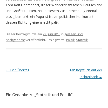
Lord Ralf Dahrendorf, dieser Wanderer zwischen Deutschland
und Großbritannien, hat in diesem Zusammenhang einmal
bissig bemerkt: ein Populist ist ein politischer Konkurrent,
dessen Richtung einem nicht paßt.
Dieser Beitrag wurde am
29. Juni 2016
in
gelesen und
nachgedacht
veröffentlicht. Schlagworte:
Politik
,
Statistik
.
Beitrags-
←
Der Überfall
Mit Kopftuch auf der
Navigation
Richterbank
→
Ein Gedanke zu „
Statistik und Politik
“