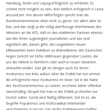
Hamburg, Berlin und Leipzig erfolgreich zu ermitteln. Es
scheint nicht möglich zu sein, dort wirklich erfolgreich V-Leute
anzusetzen. Von diesen Mißerfolgen spricht man als
Bundesinnenminister eben nicht so gerne. Vor allem aber ist
klar, und das zeigt ja der völlig überflüssige Warnhinweis des
Ministers an die AfD, daß es den etablierten Parteien ebenso
wie den ihnen zugeneigten Journalisten, und das sind
eigentlich alle, darum geht, den ungeliebten neuen
Mitbewerber beim Publikum zu diskreditieren. Wir Deutschen
hegen zurecht ein tiefes Mißtrauen gegenüber Leuten, die
uns die Hitlerei in Reinform oder auch in neuen Varianten
verkaufen wollen. Das gilt im übrigen auch für deren
Konkurrenz von links außen. Aber die Politik hat nun einmal
die erfolgreiche neue Konkurrenz im Visier. Sie in die Nähe
des Rechtsextremismus zu rücken, erscheint daher offenbar
zweckmäßig. Skrupel hat man in der Politik ja ohnehin nur
höchst selten. Somit wird fleißig diffamiert. Ziel ist es, die
Begriffe Populismus und rechtsradikal miteinander
verschmelzen zu lassen. Der große Politikwissenschaftler