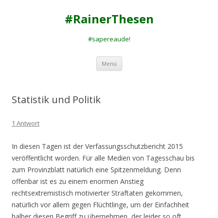
#RainerThesen
#sapereaude!
Zum
Menü
Inhalt
springen
Statistik und Politik
1 Antwort
In diesen Tagen ist der Verfassungsschutzbericht 2015
veröffentlicht worden. Für alle Medien von Tagesschau bis
zum Provinzblatt natürlich eine Spitzenmeldung. Denn
offenbar ist es zu einem enormen Anstieg
rechtsextremistisch motivierter Straftaten gekommen,
natürlich vor allem gegen Flüchtlinge, um der Einfachheit
halber diesen Begriff zu übernehmen, der leider so oft