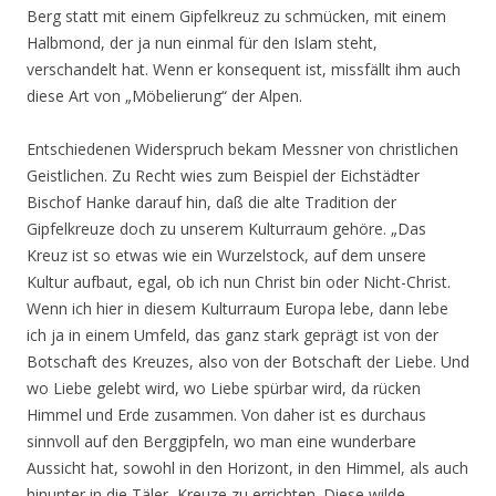
Berg statt mit einem Gipfelkreuz zu schmücken, mit einem
Halbmond, der ja nun einmal für den Islam steht,
verschandelt hat. Wenn er konsequent ist, missfällt ihm auch
diese Art von „Möbelierung“ der Alpen.
Entschiedenen Widerspruch bekam Messner von christlichen
Geistlichen. Zu Recht wies zum Beispiel der Eichstädter
Bischof Hanke darauf hin, daß die alte Tradition der
Gipfelkreuze doch zu unserem Kulturraum gehöre. „Das
Kreuz ist so etwas wie ein Wurzelstock, auf dem unsere
Kultur aufbaut, egal, ob ich nun Christ bin oder Nicht-Christ.
Wenn ich hier in diesem Kulturraum Europa lebe, dann lebe
ich ja in einem Umfeld, das ganz stark geprägt ist von der
Botschaft des Kreuzes, also von der Botschaft der Liebe. Und
wo Liebe gelebt wird, wo Liebe spürbar wird, da rücken
Himmel und Erde zusammen. Von daher ist es durchaus
sinnvoll auf den Berggipfeln, wo man eine wunderbare
Aussicht hat, sowohl in den Horizont, in den Himmel, als auch
hinunter in die Täler, Kreuze zu errichten. Diese wilde