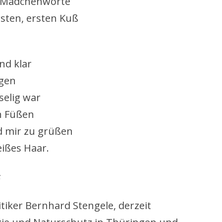
 Mädchenworte
rsten, ersten Kuß
nd klar
gen
selig war
n Füßen
d mir zu grüßen
ißes Haar.
s
tiker Bernhard Stengele, derzeit