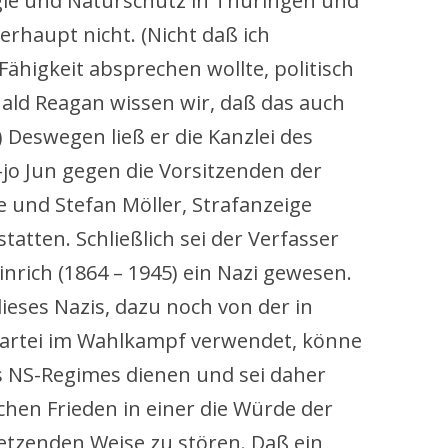
gie und Naturschutz in Thüringen und
erhaupt nicht. (Nicht daß ich
Fähigkeit absprechen wollte, politisch
nald Reagan wissen wir, daß das auch
Deswegen ließ er die Kanzlei des
o Jun gegen die Vorsitzenden der
 und Stefan Möller, Strafanzeige
atten. Schließlich sei der Verfasser
nrich (1864 – 1945) ein Nazi gewesen.
dieses Nazis, dazu noch von der in
artei im Wahlkampf verwendet, könne
s NS-Regimes dienen und sei daher
ichen Frieden in einer die Würde der
etzenden Weise zu stören. Daß ein