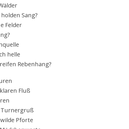
 Wälder
 holden Sang?
e Felder
ang?
nquelle
ch helle
 reifen Rebenhang?
luren
klaren Fluß
ren
r Turnergruß
 wilde Pforte