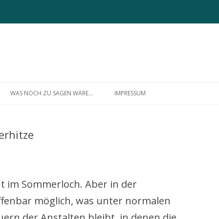
Zum
Inhalt
WAS NOCH ZU SAGEN WÄRE…
IMPRESSUM
springen
ÜBER MICH
erhitze
ht im Sommerloch. Aber in der
ffenbar möglich, was unter normalen
rn der Anstalten bleibt, in denen die