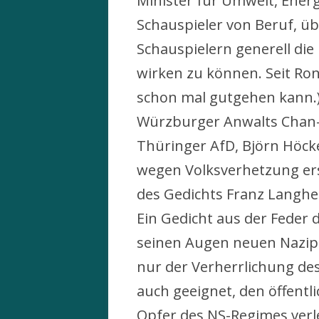
Minister für Umwelt, Ener
Schauspieler von Beruf, üb
Schauspielern generell die 
wirken zu können. Seit Ro
schon mal gutgehen kann.) 
Würzburger Anwalts Chan-j
Thüringer AfD, Björn Höcke
wegen Volksverhetzung erst
des Gedichts Franz Langhei
Ein Gedicht aus der Feder 
seinen Augen neuen Nazip
nur der Verherrlichung de
auch geeignet, den öffentl
Opfer des NS-Regimes verl