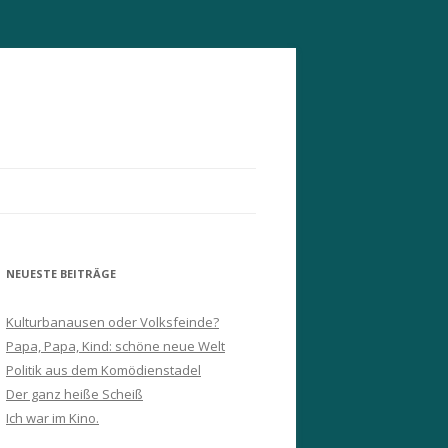
NEUESTE BEITRÄGE
Kulturbanausen oder Volksfeinde?
Papa, Papa, Kind: schöne neue Welt
Politik aus dem Komödienstadel
Der ganz heiße Scheiß
Ich war im Kino.