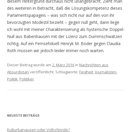
diesem Hintergrund durchaus nicht unangebracht. Zieht man
des weiteren in Betracht, daß die Lösungskompetenz dieses
Parlamentspapageis – was sich nicht nur auf den von ihr
bevorzugten Modestil bezieht – gegen null geht, dann liege
ich wohl mit meiner Charakterisierung als hysterische Doppel-
Null aus Babenhausen mit der Lizenz zum Dummschwätzen
richtig. Auf ein Fernsehduell Henryk M. Boder gegen Claudia
Roth müssen wir jedoch leider immer noch warten.
Dieser Beitrag wurde am
2. März 2016
in
Nachrichten aus
Absurdistan
veröffentlicht. Schlagworte:
Feigheit
,
Journalisten
,
Politik
,
Politiker
.
NEUESTE BEITRÄGE
Kulturbanausen oder Volksfeinde?