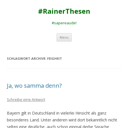
#RainerThesen
#sapereaude!
Zum
Menü
Inhalt
springen
SCHLAGWORT-ARCHIVE:
FEIGHEIT
Ja, wo samma denn?
Schreibe eine Antwort
Bayern gilt in Deutschland in vielerlei Hinsicht als ganz
besonderes Land. Unter anderen wird dort bekanntlich nicht
selten eine deutliche, auch schon einmal derbe Sprache