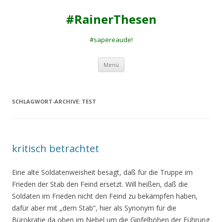
#RainerThesen
#sapereaude!
Zum
Menü
Inhalt
springen
SCHLAGWORT-ARCHIVE:
TEST
kritisch betrachtet
Eine alte Soldatenweisheit besagt, daß für die Truppe im
Frieden der Stab den Feind ersetzt. Will heißen, daß die
Soldaten im Frieden nicht den Feind zu bekämpfen haben,
dafür aber mit „dem Stab“, hier als Synonym für die
Bürokratie da oben im Nebel um die Gipfelhöhen der Führung