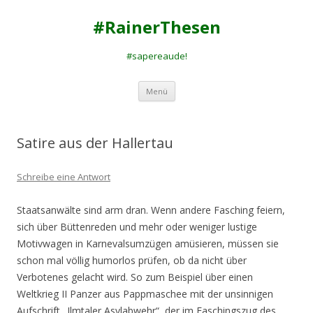
#RainerThesen
#sapereaude!
Zum
Menü
Inhalt
springen
Satire aus der Hallertau
Schreibe eine Antwort
Staatsanwälte sind arm dran. Wenn andere Fasching feiern,
sich über Büttenreden und mehr oder weniger lustige
Motivwagen in Karnevalsumzügen amüsieren, müssen sie
schon mal völlig humorlos prüfen, ob da nicht über
Verbotenes gelacht wird. So zum Beispiel über einen
Weltkrieg II Panzer aus Pappmaschee mit der unsinnigen
Aufschrift „Ilmtaler Asylabwehr“, der im Faschingszug des