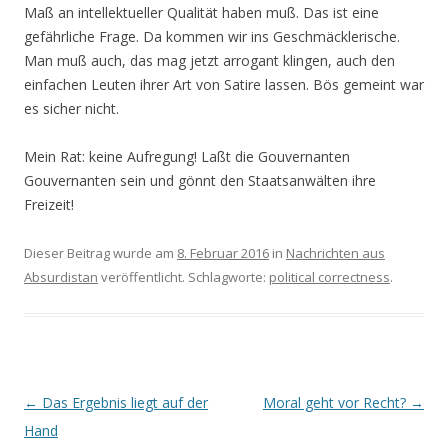
Maß an intellektueller Qualität haben muß. Das ist eine
gefährliche Frage. Da kommen wir ins Geschmäcklerische.
Man muß auch, das mag jetzt arrogant klingen, auch den
einfachen Leuten ihrer Art von Satire lassen. Bös gemeint war
es sicher nicht.
Mein Rat: keine Aufregung! Laßt die Gouvernanten
Gouvernanten sein und gönnt den Staatsanwälten ihre
Freizeit!
Dieser Beitrag wurde am
8. Februar 2016
in
Nachrichten aus
Absurdistan
veröffentlicht. Schlagworte:
political correctness
.
Beitrags-
←
Das Ergebnis liegt auf der
Moral geht vor Recht?
→
Navigation
Hand