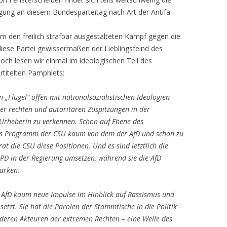
igung an diesem Bundesparteitag nach Art der Antifa.
um den freilich strafbar ausgestalteten Kampf gegen die
t diese Partei gewissermaßen der Lieblingsfeind des
och lesen wir einmal im ideologischen Teil des
rtitelten Pamphlets:
n „Flügel“ offen mit nationalsozialistischen Ideologien
eser rechten und autoritären Zuspitzungen in der
ls Urheberin zu verkennen. Schon auf Ebene des
das Programm der CSU kaum von dem der AfD und schon zu
rat die CSU diese Positionen. Und es sind letztlich die
PD in der Regierung umsetzen, während sie die AfD
arken.
ie AfD kaum neue Impulse im Hinblick auf Rassismus und
etzt. Sie hat die Parolen der Stammtische in die Politik
eren Akteuren der extremen Rechten – eine Welle des