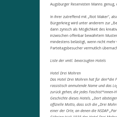
Augsburger Reservisten Manns genug, 
In ihrer zutreffend mit „Riot Maker“, a
Bürgerkrieg wird unter anderem zur „B
dann zynisch als Möglichkeit des kreat
inzwischen offenbar bewährtem Muster 
mindestens belästigt, wenn nicht mehr
Parteitagsbesucher vermutlich übernach
Liste der vmtl. bevorzugten Hotels
Hotel D
Das Hotel Drei Mohren hat für den*die Fa
rassistisch anmutende Name und das Logo
zurück gehen, die jedes Faschist*innen-H
Geschichte dieses Hotels. „Dort absteigen
offizielle Motto, dass sich die „Drei Mo
einer der Orte, an denen die NSDAP „Par
Göhring (sic!) 1938 das Hotel Drei Mohre