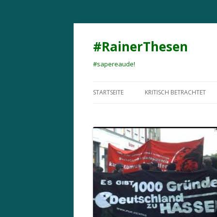
#RainerThesen
#sapereaude!
STARTSEITE
KRITISCH BETRACHTET