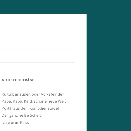
NEUESTE BEITRÄGE
Kulturbanausen oder Volksfeinde?
Papa, Papa, Kind: schöne neue Welt
Politik aus dem Komödienstadel
Der ganz heiße Scheiß
Ich war im Kino.