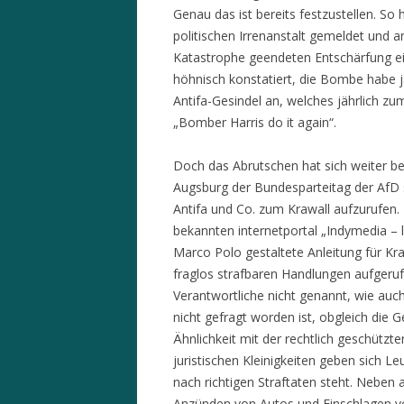
Genau das ist bereits festzustellen. So 
politischen Irrenanstalt gemeldet und a
Katastrophe geendeten Entschärfung e
höhnisch konstatiert, die Bombe habe ja
Antifa-Gesindel an, welches jährlich z
„Bomber Harris do it again“.
Doch das Abrutschen hat sich weiter besc
Augsburg der Bundesparteitag der AfD s
Antifa und Co. zum Krawall aufzurufen.
bekannten internetportal „Indymedia – l
Marco Polo gestaltete Anleitung für Kraw
fraglos strafbaren Handlungen aufgeruf
Verantwortliche nicht genannt, wie auch
nicht gefragt worden ist, obgleich die 
Ähnlichkeit mit der rechtlich geschützt
juristischen Kleinigkeiten geben sich Le
nach richtigen Straftaten steht. Neben 
Anzünden von Autos und Einschlagen von