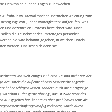
die Denkmäler in jenen Tagen zu bewachen.
lso Aufruhr- bzw. Krawallmacher übertitelten Anleitung zum
esichtigung“ von „Sehenswürdigkeiten“ aufgerufen, was
iven und dezentralen Protests bezeichnet wird. Nach
sollen die Teilnehmer des Parteitages persönlich
 werden. So wird bekannt gegeben, in welchen Hotels
ten werden. Das liest sich dann so:
rei Mohren
schist*in von Welt einiges zu bieten. Es sind nicht nur der
 des Hotels die auf eine ebenso rassistische Legende
erz höher schlagen lassen, sondern auch die einzigartige
, wo schon Hitler gerne abstieg“, das ist zwar nicht das
hren AG“ gegeben hat, könnte es aber problemlos sein: Als
teigenossenschaft“regelmäßig verkehrte, wurde durch
n als eines von vier Hotels genannt, in denen ein