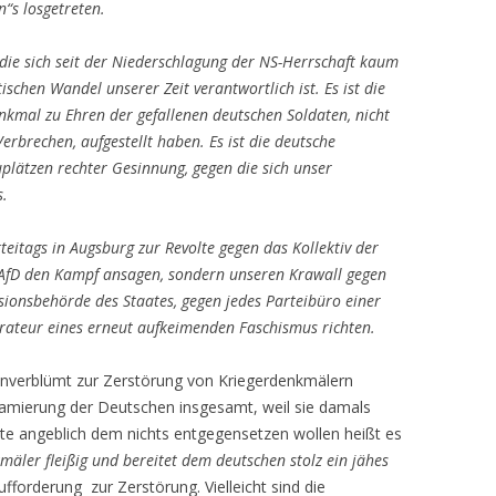
“s losgetreten.
 die sich seit der Niederschlagung der NS-Herrschaft kaum
tischen Wandel unserer Zeit verantwortlich ist. Es ist die
nkmal zu Ehren der gefallenen deutschen Soldaten, nicht
rbrechen, aufgestellt haben. Es ist die deutsche
uplätzen rechter Gesinnung, gegen die sich unser
s.
teitags in Augsburg zur Revolte gegen das Kollektiv der
r AfD den Kampf ansagen, sondern unseren Krawall gegen
sionsbehörde des Staates, gegen jedes Parteibüro einer
orateur eines erneut aufkeimenden Faschismus richten.
unverblümt zur Zerstörung von Kriegerdenkmälern
famierung der Deutschen insgesamt, weil sie damals
ute angeblich dem nichts entgegensetzen wollen heißt es
äler fleißig und bereitet dem deutschen stolz ein jähes
fforderung zur Zerstörung. Vielleicht sind die