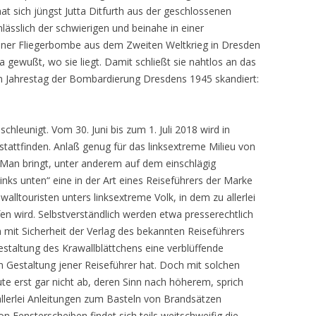
hat sich jüngst Jutta Ditfurth aus der geschlossenen
nlässlich der schwierigen und beinahe in einer
iner Fliegerbombe aus dem Zweiten Weltkrieg in Dresden
 gewußt, wo sie liegt. Damit schließt sie nahtlos an das
um Jahrestag der Bombardierung Dresdens 1945 skandiert:
hleunigt. Vom 30. Juni bis zum 1. Juli 2018 wird in
tattfinden. Anlaß genug für das linksextreme Milieu von
 Man bringt, unter anderem auf dem einschlägig
inks unten“ eine in der Art eines Reiseführers der Marke
alltouristen unters linksextreme Volk, in dem zu allerlei
en wird. Selbstverständlich werden etwa presserechtlich
 mit Sicherheit der Verlag des bekannten Reiseführers
Gestaltung des Krawallblättchens eine verblüffende
en Gestaltung jener Reiseführer hat. Doch mit solchen
ute erst gar nicht ab, deren Sinn nach höherem, sprich
allerlei Anleitungen zum Basteln von Brandsätzen
 Fensterscheiben findet sich teils weitschweifig die