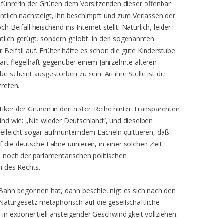
sführerin der Grünen dem Vorsitzenden dieser offenbar
tlich nachsteigt, ihn beschimpft und zum Verlassen der
 Beifall heischend ins Internet stellt. Natürlich, leider
entlich gerügt, sondern gelobt. In den sogenannten
Beifall auf. Früher hätte es schon die gute Kinderstube
rart flegelhaft gegenüber einem Jahrzehnte älteren
scheint ausgestorben zu sein. An ihre Stelle ist die
reten.
litiker der Grünen in der ersten Reihe hinter Transparenten
ind wie: „Nie wieder Deutschland“, und dieselben
vielleicht sogar aufmunterndem Lächeln quittieren, daß
 die deutsche Fahne urinieren, in einer solchen Zeit
 noch der parlamentarischen politischen
n des Rechts.
Bahn begonnen hat, dann beschleunigt es sich nach den
aturgesetz metaphorisch auf die gesellschaftliche
in exponentiell ansteigender Geschwindigkeit vollziehen.