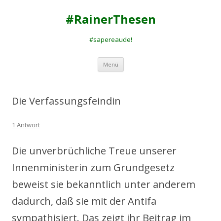
#RainerThesen
#sapereaude!
Zum
Menü
Inhalt
springen
Die Verfassungsfeindin
1 Antwort
Die unverbrüchliche Treue unserer
Innenministerin zum Grundgesetz
beweist sie bekanntlich unter anderem
dadurch, daß sie mit der Antifa
sympathisiert. Das zeigt ihr Beitrag im