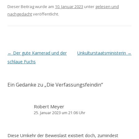
Dieser Beitrag wurde am
10. Januar 2023
unter
gelesen und
nachgedacht
veröffentlicht.
Beitrags-
←
Der gute Kamerad und der
Unkulturstaatsministerin
→
Navigation
schlaue Fuchs
Ein Gedanke zu „
Die Verfassungsfeindin
“
Robert Meyer
25. Januar 2023 um 21:06 Uhr
Diese Umkehr der Beweislast existiert doch, zumindest