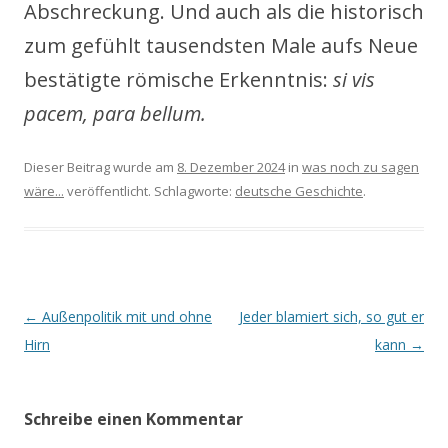
Abschreckung. Und auch als die historisch
zum gefühlt tausendsten Male aufs Neue
bestätigte römische Erkenntnis:
si vis
pacem, para bellum.
Dieser Beitrag wurde am
8. Dezember 2024
in
was noch zu sagen
wäre...
veröffentlicht. Schlagworte:
deutsche Geschichte
.
Beitrags-
←
Außenpolitik mit und ohne
Jeder blamiert sich, so gut er
Navigation
Hirn
kann
→
Schreibe einen Kommentar