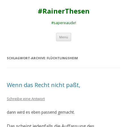
#RainerThesen
#sapereaude!
Zum
Menü
Inhalt
springen
SCHLAGWORT-ARCHIVE:
FLÜCHTLINGSHEIM
Wenn das Recht nicht paßt,
Schreibe eine Antwort
dann wird es eben passend gemacht.
Das scheint jedenfalls die Auffassung des