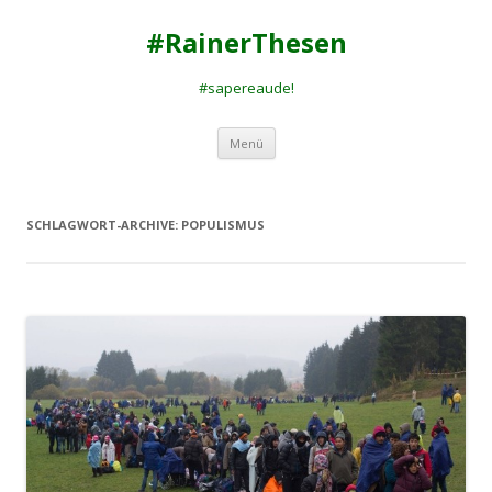
#RainerThesen
#sapereaude!
Zum
Menü
Inhalt
springen
SCHLAGWORT-ARCHIVE:
POPULISMUS