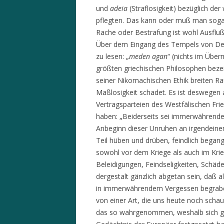
und
adeia
(Straflosigkeit) bezüglich de
pflegten. Das kann oder muß man sogar 
Rache oder Bestrafung ist wohl Ausflu
Über dem Eingang des Tempels von Delph
zu lesen: „
meden agan
“ (nichts im Über
größten griechischen Philosophen be
seiner Nikomachischen Ethik breiten 
Maßlosigkeit schadet. Es ist deswegen
Vertragsparteien des Westfälischen Frie
haben: „Beiderseits sei immerwährende
Anbeginn dieser Unruhen an irgendeine
Teil hüben und drüben, feindlich begang
sowohl vor dem Kriege als auch im Krie
Beleidigungen, Feindseligkeiten, Schä
dergestalt gänzlich abgetan sein, daß 
in immerwährendem Vergessen begraben 
von einer Art, die uns heute noch sch
das so wahrgenommen, weshalb sich ger