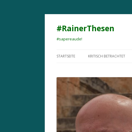
#RainerThesen
#sapereaude!
STARTSEITE
KRITISCH BETRACHTET