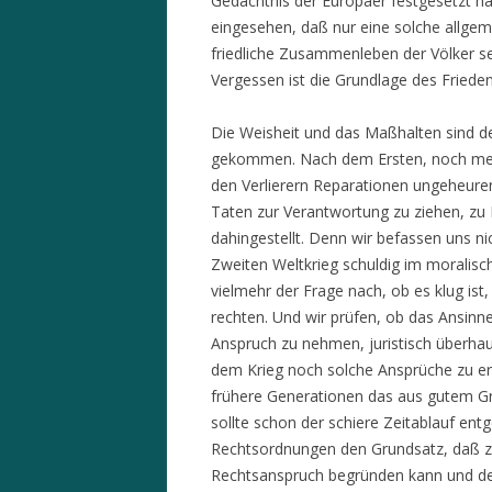
Gedächtnis der Europäer festgesetzt h
eingesehen, daß nur eine solche allgem
friedliche Zusammenleben der Völker se
Vergessen ist die Grundlage des Frieden
Die Weisheit und das Maßhalten sind 
gekommen. Nach dem Ersten, noch meh
den Verlierern Reparationen ungeheure
Taten zur Verantwortung zu ziehen, z
dahingestellt. Denn wir befassen uns ni
Zweiten Weltkrieg schuldig im moralisc
vielmehr der Frage nach, ob es klug ist
rechten. Und wir prüfen, ob das Ansinn
Anspruch zu nehmen, juristisch überha
dem Krieg noch solche Ansprüche zu er
frühere Generationen das aus gutem Gr
sollte schon der schiere Zeitablauf en
Rechtsordnungen den Grundsatz, daß z
Rechtsanspruch begründen kann und der