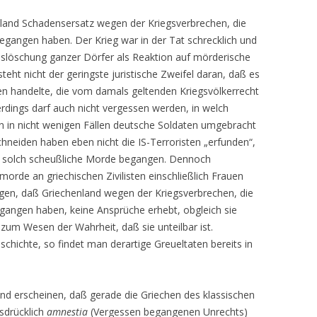
hland Schadensersatz wegen der Kriegsverbrechen, die
egangen haben. Der Krieg war in der Tat schrecklich und
uslöschung ganzer Dörfer als Reaktion auf mörderische
teht nicht der geringste juristische Zweifel daran, daß es
ien handelte, die vom damals geltenden Kriegsvölkerrecht
rdings darf auch nicht vergessen werden, in welch
n in nicht wenigen Fällen deutsche Soldaten umgebracht
neiden haben eben nicht die IS-Terroristen „erfunden“,
en solch scheußliche Morde begangen. Dennoch
morde an griechischen Zivilisten einschließlich Frauen
igen, daß Griechenland wegen der Kriegsverbrechen, die
begangen haben, keine Ansprüche erhebt, obgleich sie
um Wesen der Wahrheit, daß sie unteilbar ist.
chichte, so findet man derartige Greueltaten bereits in
nd erscheinen, daß gerade die Griechen des klassischen
usdrücklich
amnestia
(Vergessen begangenen Unrechts)