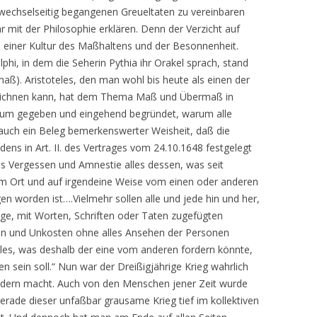
r wechselseitig begangenen Greueltaten zu vereinbaren
mit der Philosophie erklären. Denn der Verzicht auf
ß einer Kultur des Maßhaltens und der Besonnenheit.
i, in dem die Seherin Pythia ihr Orakel sprach, stand
maß). Aristoteles, den man wohl bis heute als einen der
zeichnen kann, hat dem Thema Maß und Übermaß in
Raum gegeben und eingehend begründet, warum alle
 auch ein Beleg bemerkenswerter Weisheit, daß die
dens in Art. II. des Vertrages vom 24.10.1648 festgelegt
s Vergessen und Amnestie alles dessen, was seit
m Ort und auf irgendeine Weise vom einen oder anderen
en worden ist….Vielmehr sollen alle und jede hin und her,
ge, mit Worten, Schriften oder Taten zugefügten
den und Unkosten ohne alles Ansehen der Personen
alles, was deshalb der eine vom anderen fordern könnte,
sein soll.“ Nun war der Dreißigjährige Krieg wahrlich
audern macht. Auch von den Menschen jener Zeit wurde
ade dieser unfaßbar grausame Krieg tief im kollektiven