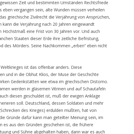
r gewissen Zeit und bestimmten Umständen Rechtsfriede
 eben vergangen sein, alte Wunden müssen verheilen
s griechische Zivilrecht die Verjährung von Ansprüchen,
n kann die Verjährung nach 20 Jahren eingewandt
im Höchstmaß eine Frist von 30 Jahren vor. Und auch
nchen Staaten dieser Erde ihre zeitliche Befristung,
Tod des Mörders. Seine Nachkommen „erben“ eben nicht
Weltkrieges ist das offenbar anders. Diese
en und in die Obhut Klios, der Muse der Geschichte
rken Gedenkstätten wie etwa im griechischen Distomo.
amen werden in gläsernen Vitrinen und auf Schautafeln
n, auch diesen geschuldet ist, muß der ewigen Anklage
nerieren soll. Deutschland, dessen Soldaten und mehr
Schrecken des Krieges) erdulden mußten, hat von
ie Gründe dafür kann man geteilter Meinung sein, im
nn es aus den Gründen geschehen ist, die frühere
tuung und Sühne abgehalten haben, dann war es auch