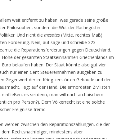
 allem weit entfernt zu haben, was gerade seine große
 der Philosophen, sondern die Wut der Rachegöttin
litiker. Und nicht die
mesotes
(Mitte, rechtes Maß)
en Forderung. Nein, auf sage und schreibe 323
 Beamte die Reparationsforderungen gegen Deutschland.
 die Höhe der gesamten Staatseinnahmen Griechenlands im
en Euro belaufen haben. Der Staat könnte also gut vier
 auch nur einen Cent Steuereinnahmen ausgeben zu
den Gegenwert der im Krieg zerstörten Gebäude und der
ausmacht, liegt auf der Hand. Die ermordeten Zivilisten
 einfließen, es sei denn, man will nach archaischem
entlich pro Person?). Dem Völkerrecht ist eine solche
scher Ereignisse fremd.
den werden zwischen den Reparationszahlungen, die der
s dem Rechtsnachfolger, mindestens aber