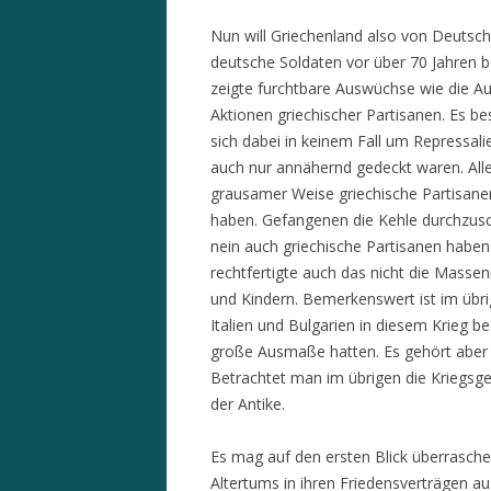
Nun will Griechenland also von Deutsc
deutsche Soldaten vor über 70 Jahren b
zeigte furchtbare Auswüchse wie die A
Aktionen griechischer Partisanen. Es bes
sich dabei in keinem Fall um Repressal
auch nur annähernd gedeckt waren. Alle
grausamer Weise griechische Partisane
haben. Gefangenen die Kehle durchzusch
nein auch griechische Partisanen hab
rechtfertigte auch das nicht die Massen
und Kindern. Bemerkenswert ist im übr
Italien und Bulgarien in diesem Krieg 
große Ausmaße hatten. Es gehört aber z
Betrachtet man im übrigen die Kriegsges
der Antike.
Es mag auf den ersten Blick überrasche
Altertums in ihren Friedensverträgen a