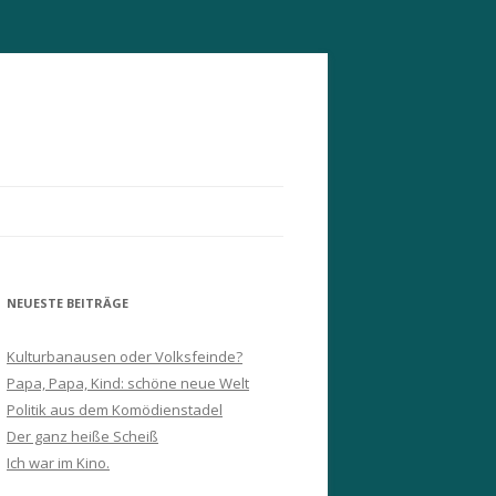
NEUESTE BEITRÄGE
Kulturbanausen oder Volksfeinde?
Papa, Papa, Kind: schöne neue Welt
Politik aus dem Komödienstadel
Der ganz heiße Scheiß
Ich war im Kino.