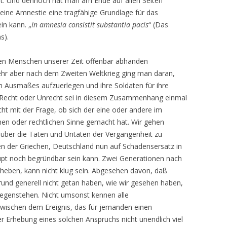
at. Und dennoch hat man am Ende auf allen Seiten
eine Amnestie eine tragfähige Grundlage für das
in kann. „
In amnesia consistit substantia pacis
“ (Das
s).
den Menschen unserer Zeit offenbar abhanden
r aber nach dem Zweiten Weltkrieg ging man daran,
n Ausmaßes aufzuerlegen und ihre Soldaten für ihre
u Recht oder Unrecht sei in diesem Zusammenhang einmal
cht mit der Frage, ob sich der eine oder andere im
hen oder rechtlichen Sinne gemacht hat. Wir gehen
, über die Taten und Untaten der Vergangenheit zu
en der Griechen, Deutschland nun auf Schadensersatz in
upt noch begründbar sein kann. Zwei Generationen nach
heben, kann nicht klug sein. Abgesehen davon, daß
und generell nicht getan haben, wie wir gesehen haben,
tgegenstehen. Nicht umsonst kennen alle
wischen dem Ereignis, das für jemanden einen
 Erhebung eines solchen Anspruchs nicht unendlich viel