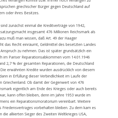
ches verlangen konnte bzw. immer noch verlangen zu
nsprüchen griechischer Bürger gegen Deutschland auf
ern oder ihres Besitzes.
sind zunächst einmal die Kreditverträge von 1942,
satzungsmacht insgesamt 476 Millionen Reichsmark als
azu muß man wissen, daß Art. 49 der Haager
t das Recht einräumt, Geldmittel des besetzten Landes
Anspruch zu nehmen. Das ist später grundsätzlich ein
uch im Pariser Reparationsabkommen vom 14.01.1946
land 2,7 % der gesamten Reparationen, die Deutschland
 Die erwähnten Kredite wurden ausdrücklich von diesem
nn in Erfüllung dieser Verbindlichkeit im Laufe der
 an Griechenland. Ob damit der Gegenwert von 476
hsmark eigentlich am Ende des Krieges oder auch bereits
 war, kann offen bleiben, denn im Jahre 1953 wurde im
ns ein Reparationsmoratorium vereinbart. Weitere
s Friedensvertrages vorbehalten bleiben. Zu dem kam es
n die alliierten Sieger des Zweiten Weltkrieges USA,